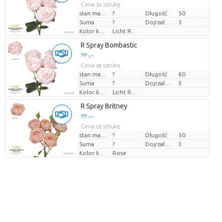
Cena za sztukę
stan magazynu
?
Długość
50
Suma
?
Dojrzałość
3
Kolor kwiatów
Licht Rose
R Spray Bombastic
??? -,--
Cena za sztukę
stan magazynu
?
Długość
60
Suma
?
Dojrzałość
3
Kolor kwiatów
Licht Rose
R Spray Britney
??? -,--
Cena za sztukę
stan magazynu
?
Długość
50
Suma
?
Dojrzałość
3
Kolor kwiatów
Rose