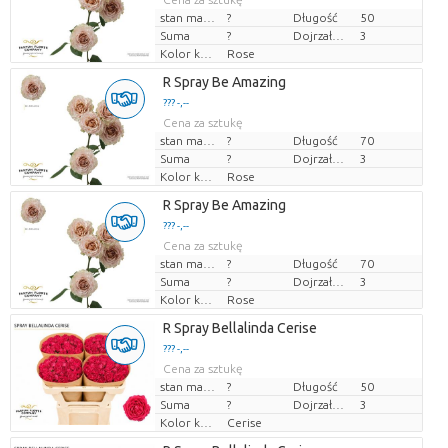
stan magazynu
?
Długość
50
Suma
?
Dojrzałość
3
Kolor kwiatów
Rose
R Spray Be Amazing
??? -,--
Cena za sztukę
stan magazynu
?
Długość
70
Suma
?
Dojrzałość
3
Kolor kwiatów
Rose
R Spray Be Amazing
??? -,--
Cena za sztukę
stan magazynu
?
Długość
70
Suma
?
Dojrzałość
3
Kolor kwiatów
Rose
R Spray Bellalinda Cerise
??? -,--
Cena za sztukę
stan magazynu
?
Długość
50
Suma
?
Dojrzałość
3
Kolor kwiatów
Cerise