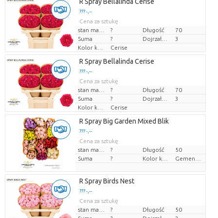
R Spray Bellalinda Cerise
??? -,--
Cena za sztukę
stan magazynu
?
Długość
70
Suma
?
Dojrzałość
3
Kolor kwiatów
Cerise
R Spray Bellalinda Cerise
??? -,--
Cena za sztukę
stan magazynu
?
Długość
70
Suma
?
Dojrzałość
3
Kolor kwiatów
Cerise
R Spray Big Garden Mixed Blik
??? -,--
Cena za sztukę
stan magazynu
?
Długość
50
Suma
?
Kolor kwiatów
Gemengde kleuren
R Spray Birds Nest
??? -,--
Cena za sztukę
stan magazynu
?
Długość
50