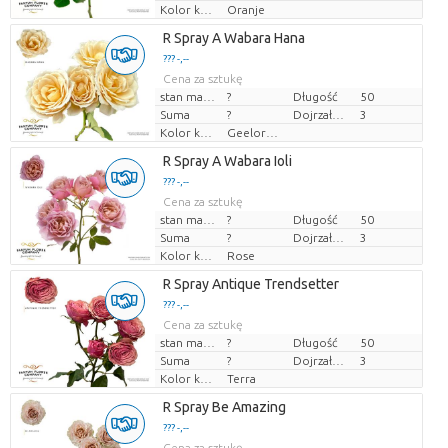
Kolor kwiatów
Oranje
R Spray A Wabara Hana
??? -,--
Cena za sztukę
stan magazynu
?
Długość
50
Suma
?
Dojrzałość
3
Kolor kwiatów
Geeloranje
R Spray A Wabara Ioli
??? -,--
Cena za sztukę
stan magazynu
?
Długość
50
Suma
?
Dojrzałość
3
Kolor kwiatów
Rose
R Spray Antique Trendsetter
??? -,--
Cena za sztukę
stan magazynu
?
Długość
50
Suma
?
Dojrzałość
3
Kolor kwiatów
Terra
R Spray Be Amazing
??? -,--
Cena za sztukę