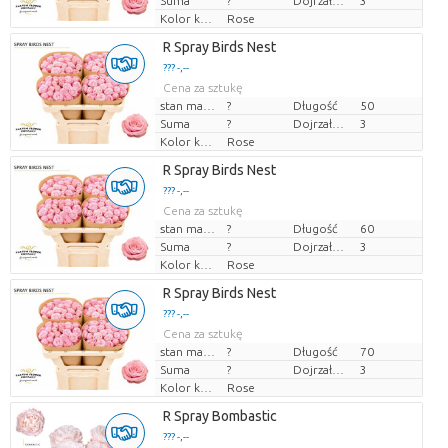
Suma
?
Dojrzałość
3
Kolor kwiatów
Rose
R Spray Birds Nest
??? -,--
Cena za sztukę
stan magazynu
?
Długość
50
Suma
?
Dojrzałość
3
Kolor kwiatów
Rose
R Spray Birds Nest
??? -,--
Cena za sztukę
stan magazynu
?
Długość
60
Suma
?
Dojrzałość
3
Kolor kwiatów
Rose
R Spray Birds Nest
??? -,--
Cena za sztukę
stan magazynu
?
Długość
70
Suma
?
Dojrzałość
3
Kolor kwiatów
Rose
R Spray Bombastic
??? -,--