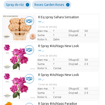
Spray do róż
Roses Garden Roses
R Eq spray Sahara Sensation
??? -,--
Cena za sztukę
stan magazynu
?
Długość
50
Suma
?
Dojrzałość
3
Kolor kwiatów
Zalm
R Spray #Ashtags New Look
??? -,--
Cena za sztukę
stan magazynu
?
Długość
50
Suma
?
Dojrzałość
2-3
Kolor kwiatów
Cerise
R Spray #Ashtags New Look
??? -,--
Cena za sztukę
stan magazynu
?
Długość
60
Suma
?
Dojrzałość
2-3
Kolor kwiatów
Cerise
R Spray #Ashtags Paradise