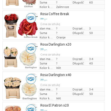
Suma
?
Długość
60
Kolor kwiatów
Zalmroze
Rosa Coffee Break
??? -,--
Cena za sztukę
stan magazynu
?
Dojrzałość
3
Suma
?
Długość
50
Kolor kwiatów
Oranje
Rosa Darlington x20
??? -,--
Cena za sztukę
stan magazynu
?
Dojrzałość
3-4
Suma
?
Długość
40
Kolor kwiatów
Wit
Rosa Darlington x40
??? -,--
Cena za sztukę
stan magazynu
?
Dojrzałość
3-4
Suma
?
Długość
50
Kolor kwiatów
Wit
Rosa El Patron x20
??? -,--