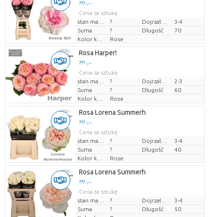
??? -,--
Cena za sztukę
stan magazynu
?
Dojrzałość
3-4
Suma
?
Długość
70
Kolor kwiatów
Rose
Rosa Harper!
??? -,--
Cena za sztukę
stan magazynu
?
Dojrzałość
2-3
Suma
?
Długość
60
Kolor kwiatów
Rose
Rosa Lorena Summerh
??? -,--
Cena za sztukę
stan magazynu
?
Dojrzałość
3-4
Suma
?
Długość
40
Kolor kwiatów
Rose
Rosa Lorena Summerh
??? -,--
Cena za sztukę
stan magazynu
?
Dojrzałość
3-4
Suma
?
Długość
50