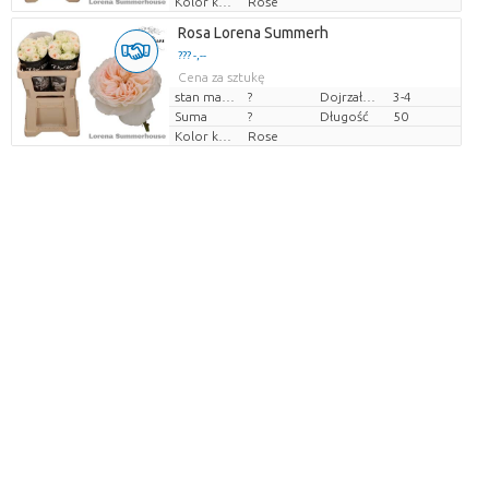
Kolor kwiatów
Rose
Rosa Lorena Summerh
??? -,--
Cena za sztukę
stan magazynu
?
Dojrzałość
3-4
Suma
?
Długość
50
Kolor kwiatów
Rose