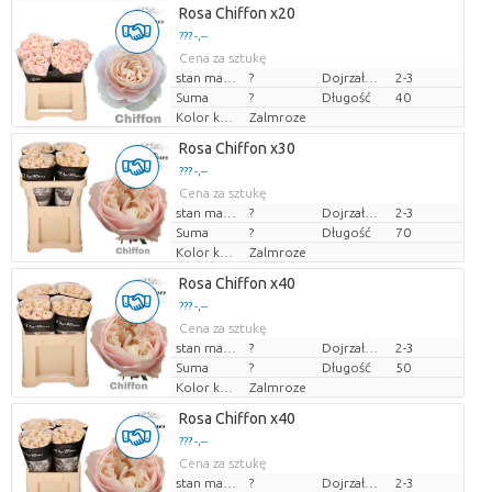
Rosa Chiffon x20
??? -,--
Cena za sztukę
stan magazynu
?
Dojrzałość
2-3
Suma
?
Długość
40
Kolor kwiatów
Zalmroze
Rosa Chiffon x30
??? -,--
Cena za sztukę
stan magazynu
?
Dojrzałość
2-3
Suma
?
Długość
70
Kolor kwiatów
Zalmroze
Rosa Chiffon x40
??? -,--
Cena za sztukę
stan magazynu
?
Dojrzałość
2-3
Suma
?
Długość
50
Kolor kwiatów
Zalmroze
Rosa Chiffon x40
??? -,--
Cena za sztukę
stan magazynu
?
Dojrzałość
2-3