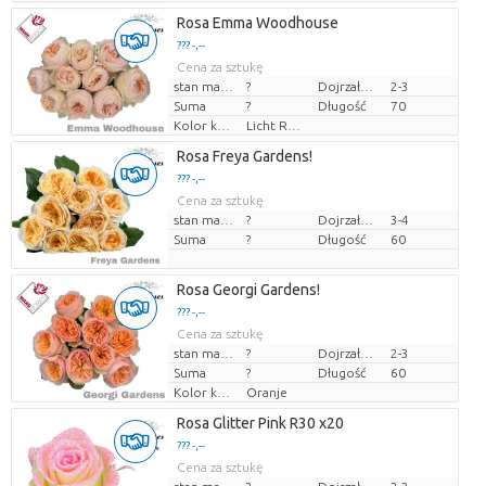
Rosa Emma Woodhouse
??? -,--
Cena za sztukę
stan magazynu
?
Dojrzałość
2-3
Suma
?
Długość
70
Kolor kwiatów
Licht Rose
Rosa Freya Gardens!
??? -,--
Cena za sztukę
stan magazynu
?
Dojrzałość
3-4
Suma
?
Długość
60
Rosa Georgi Gardens!
??? -,--
Cena za sztukę
stan magazynu
?
Dojrzałość
2-3
Suma
?
Długość
60
Kolor kwiatów
Oranje
Rosa Glitter Pink R30 x20
??? -,--
Cena za sztukę