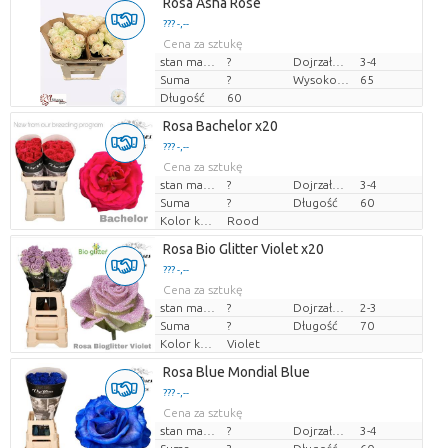
Rosa Asha Rose
??? -,--
Cena za sztukę
stan magazynu
?
Dojrzałość
3-4
Suma
?
Wysokość transportowa
65
Długość
60
Rosa Bachelor x20
??? -,--
Cena za sztukę
stan magazynu
?
Dojrzałość
3-4
Suma
?
Długość
60
Kolor kwiatów
Rood
Rosa Bio Glitter Violet x20
??? -,--
Cena za sztukę
stan magazynu
?
Dojrzałość
2-3
Suma
?
Długość
70
Kolor kwiatów
Violet
Rosa Blue Mondial Blue
??? -,--
Cena za sztukę
stan magazynu
?
Dojrzałość
3-4