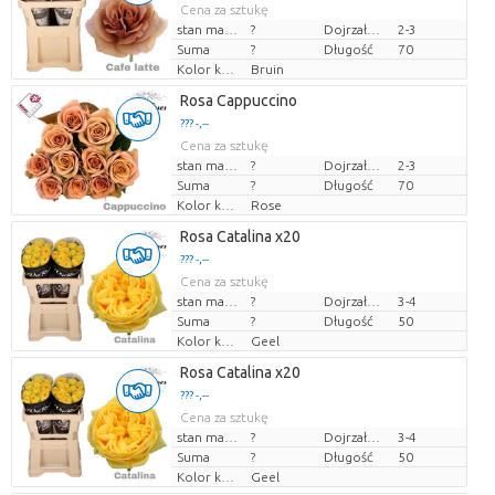
Cena za sztukę
stan magazynu
?
Dojrzałość
2-3
Suma
?
Długość
70
Kolor kwiatów
Bruin
Rosa Cappuccino
??? -,--
Cena za sztukę
stan magazynu
?
Dojrzałość
2-3
Suma
?
Długość
70
Kolor kwiatów
Rose
Rosa Catalina x20
??? -,--
Cena za sztukę
stan magazynu
?
Dojrzałość
3-4
Suma
?
Długość
50
Kolor kwiatów
Geel
Rosa Catalina x20
??? -,--
Cena za sztukę
stan magazynu
?
Dojrzałość
3-4
Suma
?
Długość
50
Kolor kwiatów
Geel