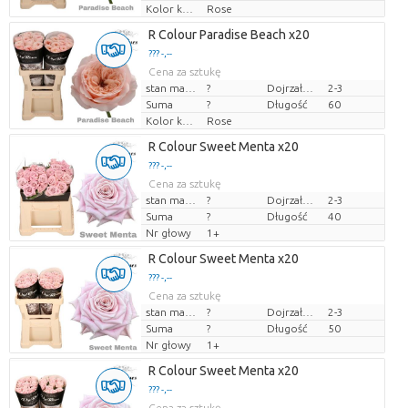
Kolor kwiatów
Rose
R Colour Paradise Beach x20
??? -,--
Cena za sztukę
stan magazynu
?
Dojrzałość
2-3
Suma
?
Długość
60
Kolor kwiatów
Rose
R Colour Sweet Menta x20
??? -,--
Cena za sztukę
stan magazynu
?
Dojrzałość
2-3
Suma
?
Długość
40
Nr głowy
1+
R Colour Sweet Menta x20
??? -,--
Cena za sztukę
stan magazynu
?
Dojrzałość
2-3
Suma
?
Długość
50
Nr głowy
1+
R Colour Sweet Menta x20
??? -,--
Cena za sztukę