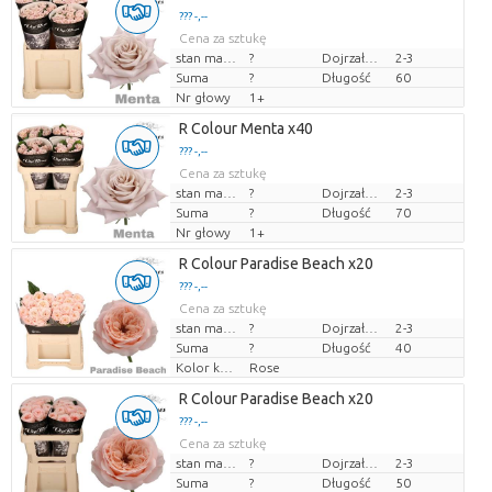
??? -,--
Cena za sztukę
stan magazynu
?
Dojrzałość
2-3
Suma
?
Długość
60
Nr głowy
1+
R Colour Menta x40
??? -,--
Cena za sztukę
stan magazynu
?
Dojrzałość
2-3
Suma
?
Długość
70
Nr głowy
1+
R Colour Paradise Beach x20
??? -,--
Cena za sztukę
stan magazynu
?
Dojrzałość
2-3
Suma
?
Długość
40
Kolor kwiatów
Rose
R Colour Paradise Beach x20
??? -,--
Cena za sztukę
stan magazynu
?
Dojrzałość
2-3
Suma
?
Długość
50