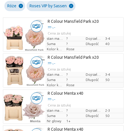
Róże
Roses VIP by Sassen
R Colour Mansfield Park x20
??? -,--
Cena za sztukę
stan magazynu
?
Dojrzałość
3-4
Suma
?
Długość
40
Kolor kwiatów
Rose
R Colour Mansfield Park x20
??? -,--
Cena za sztukę
stan magazynu
?
Dojrzałość
3-4
Suma
?
Długość
50
Kolor kwiatów
Rose
R Colour Menta x40
??? -,--
Cena za sztukę
stan magazynu
?
Dojrzałość
2-3
Suma
?
Długość
50
Nr głowy
1+
R Colour Menta x40