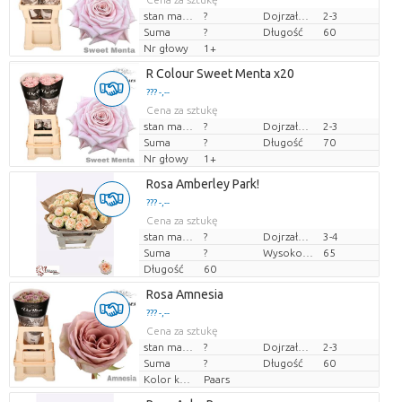
stan magazynu
?
Dojrzałość
2-3
Suma
?
Długość
60
Nr głowy
1+
R Colour Sweet Menta x20
??? -,--
Cena za sztukę
stan magazynu
?
Dojrzałość
2-3
Suma
?
Długość
70
Nr głowy
1+
Rosa Amberley Park!
??? -,--
Cena za sztukę
stan magazynu
?
Dojrzałość
3-4
Suma
?
Wysokość transportowa
65
Długość
60
Rosa Amnesia
??? -,--
Cena za sztukę
stan magazynu
?
Dojrzałość
2-3
Suma
?
Długość
60
Kolor kwiatów
Paars