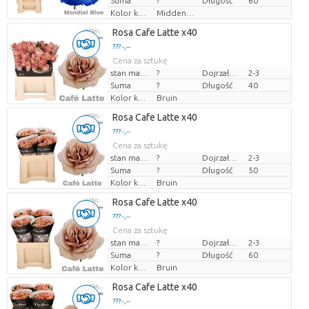
Suma
?
Długość
60
Kolor kwiatów
Middenblauw
Rosa Cafe Latte x40
??? -,--
Cena za sztukę
stan magazynu
?
Dojrzałość
2-3
Suma
?
Długość
40
Kolor kwiatów
Bruin
Rosa Cafe Latte x40
??? -,--
Cena za sztukę
stan magazynu
?
Dojrzałość
2-3
Suma
?
Długość
50
Kolor kwiatów
Bruin
Rosa Cafe Latte x40
??? -,--
Cena za sztukę
stan magazynu
?
Dojrzałość
2-3
Suma
?
Długość
60
Kolor kwiatów
Bruin
Rosa Cafe Latte x40
??? -,--