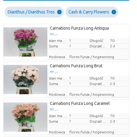
Dianthus / Dianthus Tros
Cash & Carry Flowers
Carnations Funza Long Antiqua
??? -,--
Cena za sztukę
stan magazynu
?
Długość
70
Suma
?
Dojrzałość
2-3
Hodowca
flores funza / hogewoning
Carnations Funza Long Brut
??? -,--
Cena za sztukę
stan magazynu
?
Długość
70
Suma
?
Dojrzałość
2-3
Hodowca
flores funza / hogewoning
Carnations Funza Long Caramel
??? -,--
Cena za sztukę
stan magazynu
?
Długość
70
Suma
?
Dojrzałość
2-3
Hodowca
flores funza / hogewoning