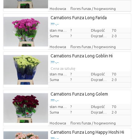
Hodowca
flores funza / hogewoning
Carnations Funza Long Farida
??? -,--
Cena za sztukę
stan magazynu
?
Długość
70
Suma
?
Dojrzałość
2-3
Hodowca
flores funza / hogewoning
Carnations Funza Long Goblin Hi
??? -,--
Cena za sztukę
stan magazynu
?
Długość
70
Suma
?
Dojrzałość
2-3
Carnations Funza Long Golem
??? -,--
Cena za sztukę
stan magazynu
?
Długość
70
Suma
?
Dojrzałość
2-3
Hodowca
flores funza / hogewoning
Carnations Funza Long Happy Hoshi Hi
??? -,--