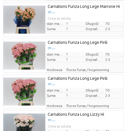
Carnations Funza Long Lege Marrone Hi
??? -,--
Cena za sztukę
stan magazynu
?
Długość
70
Suma
?
Dojrzałość
2-3
Carnations Funza Long Lege Pink
??? -,--
Cena za sztukę
stan magazynu
?
Długość
70
Suma
?
Dojrzałość
2-3
Hodowca
flores funza / hogewoning
Carnations Funza Long Lege Pink
??? -,--
Cena za sztukę
stan magazynu
?
Długość
70
Suma
?
Dojrzałość
2-3
Hodowca
flores funza / hogewoning
Carnations Funza Long Lizzy Hi
??? -,--
Cena za sztukę