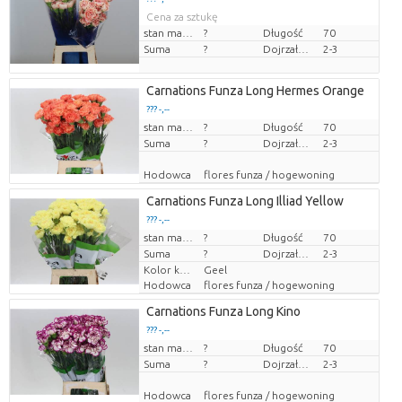
Cena za sztukę
stan magazynu
?
Długość
70
Suma
?
Dojrzałość
2-3
Carnations Funza Long Hermes Orange
??? -,--
Cena za sztukę
stan magazynu
?
Długość
70
Suma
?
Dojrzałość
2-3
Hodowca
flores funza / hogewoning
Carnations Funza Long Illiad Yellow
??? -,--
Cena za sztukę
stan magazynu
?
Długość
70
Suma
?
Dojrzałość
2-3
Kolor kwiatów
Geel
Hodowca
flores funza / hogewoning
Carnations Funza Long Kino
??? -,--
Cena za sztukę
stan magazynu
?
Długość
70
Suma
?
Dojrzałość
2-3
Hodowca
flores funza / hogewoning