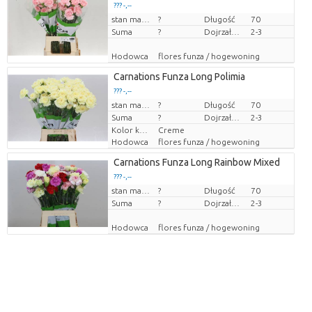
??? -,--
Cena za sztukę
stan magazynu
?
Długość
70
Suma
?
Dojrzałość
2-3
Hodowca
flores funza / hogewoning
Carnations Funza Long Polimia
??? -,--
Cena za sztukę
stan magazynu
?
Długość
70
Suma
?
Dojrzałość
2-3
Kolor kwiatów
Creme
Hodowca
flores funza / hogewoning
Carnations Funza Long Rainbow Mixed
??? -,--
Cena za sztukę
stan magazynu
?
Długość
70
Suma
?
Dojrzałość
2-3
Hodowca
flores funza / hogewoning