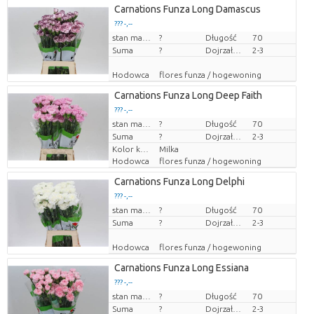
Carnations Funza Long Damascus
??? -,--
Cena za sztukę
stan magazynu
?
Długość
70
Suma
?
Dojrzałość
2-3
Hodowca
flores funza / hogewoning
Carnations Funza Long Deep Faith
??? -,--
Cena za sztukę
stan magazynu
?
Długość
70
Suma
?
Dojrzałość
2-3
Kolor kwiatów
Milka
Hodowca
flores funza / hogewoning
Carnations Funza Long Delphi
??? -,--
Cena za sztukę
stan magazynu
?
Długość
70
Suma
?
Dojrzałość
2-3
Hodowca
flores funza / hogewoning
Carnations Funza Long Essiana
??? -,--
Cena za sztukę
stan magazynu
?
Długość
70
Suma
?
Dojrzałość
2-3