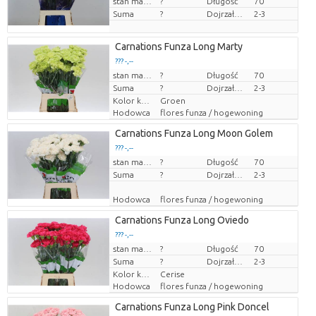
stan magazynu
?
Długość
70
Suma
?
Dojrzałość
2-3
Carnations Funza Long Marty
??? -,--
Cena za sztukę
stan magazynu
?
Długość
70
Suma
?
Dojrzałość
2-3
Kolor kwiatów
Groen
Hodowca
flores funza / hogewoning
Carnations Funza Long Moon Golem
??? -,--
Cena za sztukę
stan magazynu
?
Długość
70
Suma
?
Dojrzałość
2-3
Hodowca
flores funza / hogewoning
Carnations Funza Long Oviedo
??? -,--
Cena za sztukę
stan magazynu
?
Długość
70
Suma
?
Dojrzałość
2-3
Kolor kwiatów
Cerise
Hodowca
flores funza / hogewoning
Carnations Funza Long Pink Doncel