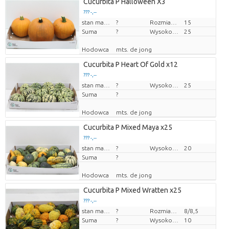
Cucurbita P Halloween X3
??? -,--
Cena za sztukę
stan magazynu
?
Rozmiar doniczki (cm)
15
Suma
?
Wysokość transportowa
25
Hodowca
mts. de jong
Cucurbita P Heart Of Gold x12
??? -,--
Cena za sztukę
stan magazynu
?
Wysokość transportowa
25
Suma
?
Hodowca
mts. de jong
Cucurbita P Mixed Maya x25
??? -,--
Cena za sztukę
stan magazynu
?
Wysokość transportowa
20
Suma
?
Hodowca
mts. de jong
Cucurbita P Mixed Wratten x25
??? -,--
Cena za sztukę
stan magazynu
?
Rozmiar doniczki (cm)
8/8,5
Suma
?
Wysokość transportowa
10