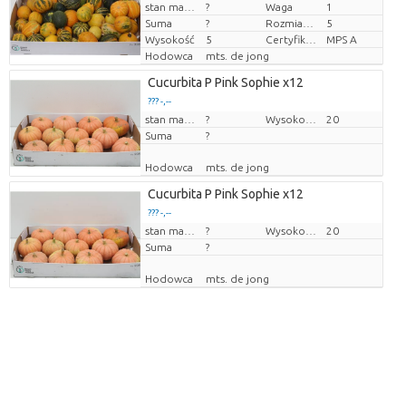
stan magazynu
?
Waga
1
Cena za sztukę
Suma
?
Rozmiar doniczki (cm)
5
Wysokość
5
Certyfikat MPS.
MPS A
Hodowca
mts. de jong
Cucurbita P Pink Sophie x12
??? -,--
Cena za sztukę
stan magazynu
?
Wysokość transportowa
20
Suma
?
Hodowca
mts. de jong
Cucurbita P Pink Sophie x12
??? -,--
Cena za sztukę
stan magazynu
?
Wysokość transportowa
20
Suma
?
Hodowca
mts. de jong