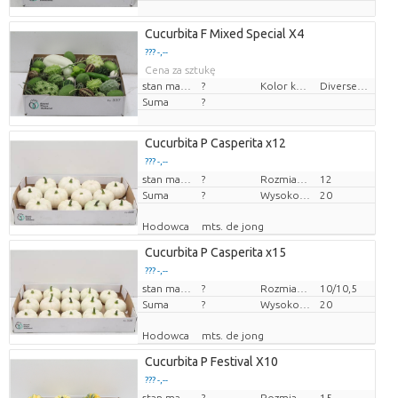
Cucurbita F Mixed Special X4
??? -,--
Cena za sztukę
stan magazynu
?
Kolor kwiatów
Diverse Kleuren
Suma
?
Cucurbita P Casperita x12
??? -,--
Cena za sztukę
stan magazynu
?
Rozmiar doniczki (cm)
12
Suma
?
Wysokość transportowa
20
Hodowca
mts. de jong
Cucurbita P Casperita x15
??? -,--
Cena za sztukę
stan magazynu
?
Rozmiar doniczki (cm)
10/10,5
Suma
?
Wysokość transportowa
20
Hodowca
mts. de jong
Cucurbita P Festival X10
??? -,--
Cena za sztukę
stan magazynu
?
Rozmiar doniczki (cm)
15