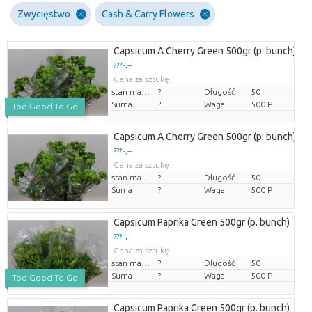
Zwycięstwo
Cash & Carry Flowers
Capsicum A Cherry Green 500gr (p. bunch)
??? -,--
Cena za sztukę
stan magazynu
?
Długość
50
Suma
?
Waga
500 P
Too Good To Go
Capsicum A Cherry Green 500gr (p. bunch)
??? -,--
Cena za sztukę
stan magazynu
?
Długość
50
Suma
?
Waga
500 P
Capsicum Paprika Green 500gr (p. bunch)
??? -,--
Cena za sztukę
stan magazynu
?
Długość
50
Suma
?
Waga
500 P
Too Good To Go
Capsicum Paprika Green 500gr (p. bunch)