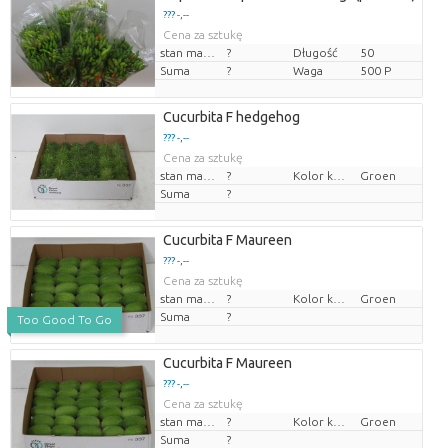
??? -,--
Cena za sztukę
stan magazynu
?
Długość
50
Suma
?
Waga
500 P
Cucurbita F hedgehog
??? -,--
Cena za sztukę
stan magazynu
?
Kolor kwiatów
Groen
Suma
?
Cucurbita F Maureen
??? -,--
Cena za sztukę
stan magazynu
?
Kolor kwiatów
Groen
Suma
?
Too Good To Go
Cucurbita F Maureen
??? -,--
Cena za sztukę
stan magazynu
?
Kolor kwiatów
Groen
Suma
?