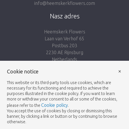
info@heemskerkflowers.com
Nasz adres
Heemskerk Flowers
Laan van Verhof 65
Postbus 203
2230 AE Rijnsburg
Netherlands
×
Podążaj za nami:
Cookie notice
This website or its third-party tools use cookies, which are
necessary for its functioning and required to achieve the
purposes illustrated in the cookie policy. If you want to learn
more or withdraw your consent to all or some of the cookies,
Cookie policy
please refer to the
.
Heemskerk Flowers
Regulamin
Polityka
© 2026 -
You accept the use of cookies by closing or dismissing this
banner, by clicking a link or button or by continuing to browse
prywatności
otherwise.