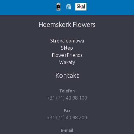
We're sorry
This page does not exist. Click on the
Heemskerk Flowers
button below to return to the shop.
Strona domowa
Sklep
FlowerFriends
Wakaty
Take me back to the shop
Kontakt
Telefon
+31 (71) 40 98 100
Fax
+31 (71) 40 98 200
E-mail