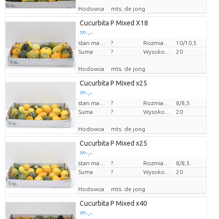
Hodowca
mts. de jong
Cucurbita P Mixed X18
??? -,--
Cena za sztukę
stan magazynu
?
Rozmiar doniczki (cm)
10/10,5
Suma
?
Wysokość transportowa
20
Hodowca
mts. de jong
Cucurbita P Mixed x25
??? -,--
Cena za sztukę
stan magazynu
?
Rozmiar doniczki (cm)
8/8,5
Suma
?
Wysokość transportowa
20
Hodowca
mts. de jong
Cucurbita P Mixed x25
??? -,--
Cena za sztukę
stan magazynu
?
Rozmiar doniczki (cm)
8/8,5
Suma
?
Wysokość transportowa
20
Hodowca
mts. de jong
Cucurbita P Mixed x40
??? -,--