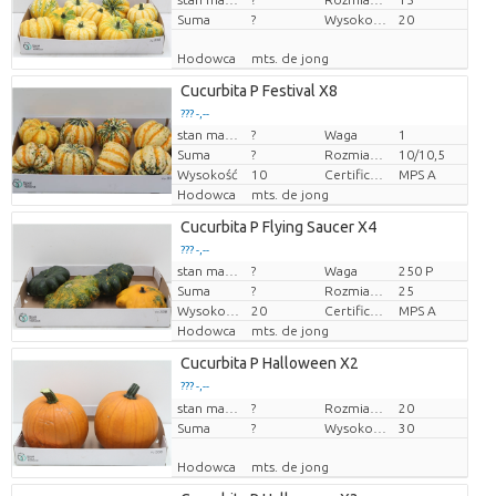
Suma
?
Wysokość transportowa
20
Hodowca
mts. de jong
Cucurbita P Festival X8
??? -,--
stan magazynu
?
Waga
1
Cena za sztukę
Suma
?
Rozmiar doniczki (cm)
10/10,5
Wysokość
10
Certificato MPS.
MPS A
Hodowca
mts. de jong
Cucurbita P Flying Saucer X4
??? -,--
stan magazynu
?
Waga
250 P
Cena za sztukę
Suma
?
Rozmiar doniczki (cm)
25
Wysokość transportowa
20
Certificato MPS.
MPS A
Hodowca
mts. de jong
Cucurbita P Halloween X2
??? -,--
Cena za sztukę
stan magazynu
?
Rozmiar doniczki (cm)
20
Suma
?
Wysokość transportowa
30
Hodowca
mts. de jong