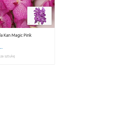
a Kan Magic Pink
--
za sztukę
return to the shop.