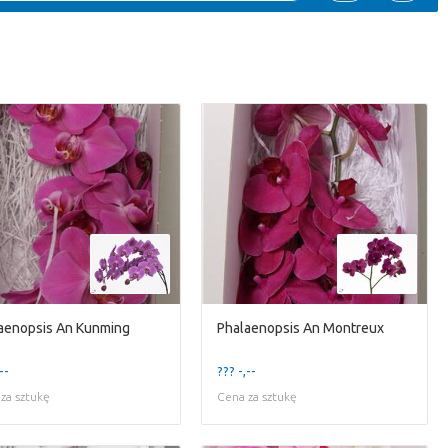
aenopsis An Kunming
Phalaenopsis An Montreux
--
??? -,--
za sztukę
Cena za sztukę