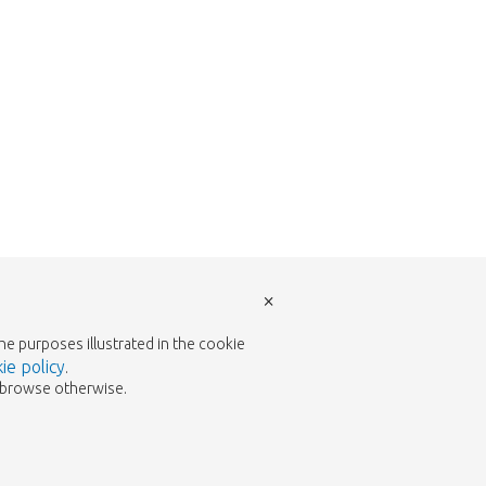
×
the purposes illustrated in the cookie
ie policy
.
to browse otherwise.