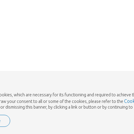
Take me back to the shop
cookies, which are necessary for its functioning and required to achieve 
Cook
draw your consent to all or some of the cookies, please refer to the
or dismissing this banner, by clicking a link or button or by continuing 
e