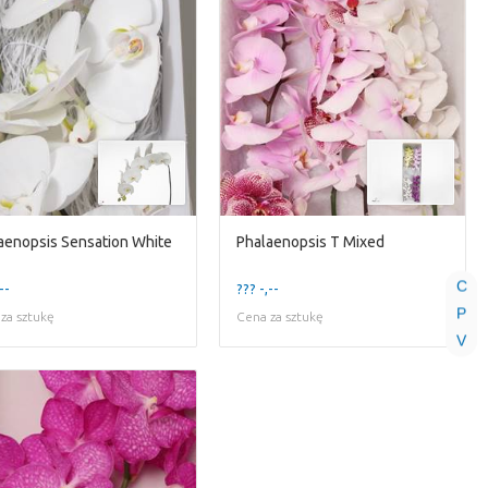
aenopsis Sensation White
Phalaenopsis T Mixed
C
--
??? -,--
P
za sztukę
Cena za sztukę
V