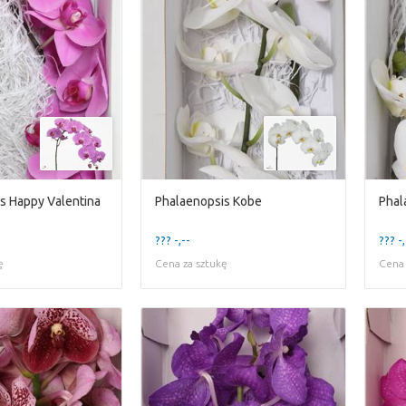
s Happy Valentina
Phalaenopsis Kobe
Phal
??? -,--
??? -,
ę
Cena za sztukę
Cena 