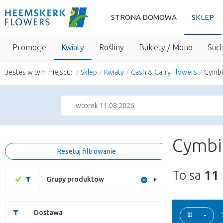
STRONA DOMOWA
SKLEP
Promocje
Kwiaty
Rośliny
Bukiety / Mono
Suc
Jestes w tym miejscu:
Sklep
Kwiaty
Cash & Carry Flowers
Cymbi
wtorek 11.08.2026
Cymbi
Resetuj filtrowanie
To sa
11
Grupy produktow
Dostawa