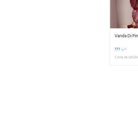
Vanda Di Pi
??? -,--
Cena za sztuk
This page does not