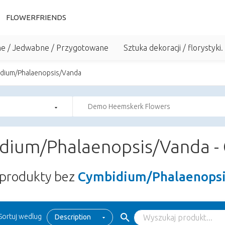
FLOWERFRIENDS
he / Jedwabne / Przygotowane
Sztuka dekoracji / florystyki.
dium/Phalaenopsis/Vanda
Demo Heemskerk Flowers
dium/Phalaenopsis/Vanda - 
produkty bez
Cymbidium/Phalaenopsis
Sortuj wedlug
Description