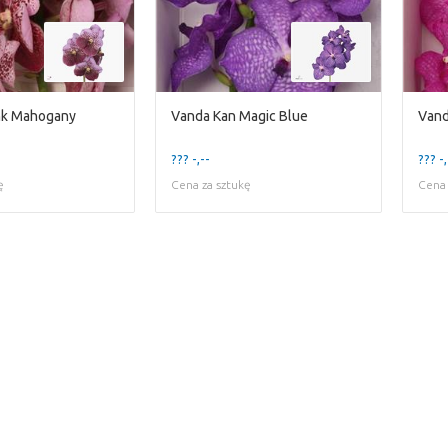
nk Mahogany
Vanda Kan Magic Blue
Vand
??? -,--
??? -,
ę
Cena za sztukę
Cena 
We're sorry
 exist. Click on the button below to 