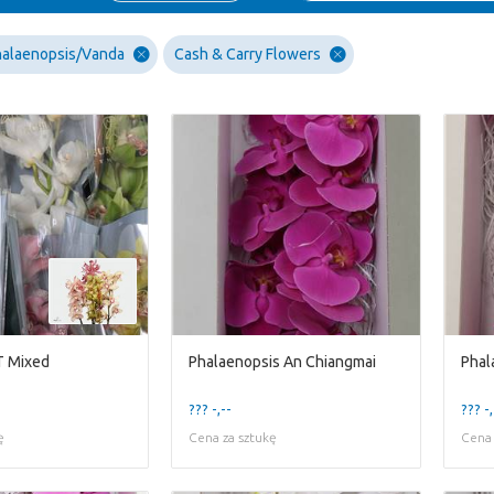
alaenopsis/Vanda
Cash & Carry Flowers
T Mixed
Phalaenopsis An Chiangmai
Phal
??? -,--
??? -,
ę
Cena za sztukę
Cena 