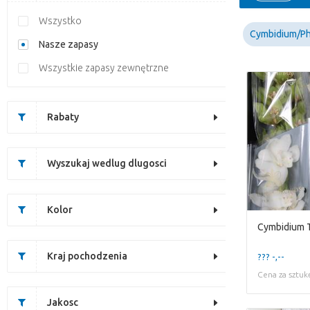
Wszystko
Cymbidium/Ph
Nasze zapasy
Wszystkie zapasy zewnętrzne
Rabaty
Wyszukaj wedlug dlugosci
Kolor
Cymbidium 
Kraj pochodzenia
??? -,--
Cena za sztuk
Jakosc