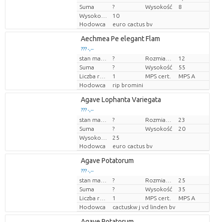
Suma
?
Wysokość
8
Wysokość transportowa
10
Hodowca
euro cactus bv
Aechmea Pe elegant Flam
??? -,--
stan magazynu
?
Rozmiar doniczki (cm)
12
Cena za sztukę
Suma
?
Wysokość
55
Liczba roślin/doniczkę
1
MPS cert.
MPS A
Hodowca
rip bromini
Agave Lophanta Variegata
??? -,--
Cena za sztukę
stan magazynu
?
Rozmiar doniczki (cm)
23
Suma
?
Wysokość
20
Wysokość transportowa
25
Hodowca
euro cactus bv
Agave Potatorum
??? -,--
stan magazynu
?
Rozmiar doniczki (cm)
25
Cena za sztukę
Suma
?
Wysokość
35
Liczba roślin/doniczkę
1
MPS cert.
MPS A
Hodowca
cactuskw j vd linden bv
Agave Potatorum