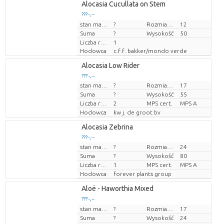
Alocasia Cucullata on Stem
??? -,--
Cena za sztukę
stan magazynu
?
Rozmiar doniczki (cm)
12
Suma
?
Wysokość
50
Liczba roślin/doniczkę
1
Hodowca
c.f.f. bakker/mondo verde
Alocasia Low Rider
??? -,--
stan magazynu
?
Rozmiar doniczki (cm)
17
Cena za sztukę
Suma
?
Wysokość
55
Liczba roślin/doniczkę
2
MPS cert.
MPS A
Hodowca
kw j. de groot bv
Alocasia Zebrina
??? -,--
stan magazynu
?
Rozmiar doniczki (cm)
24
Cena za sztukę
Suma
?
Wysokość
80
Liczba roślin/doniczkę
1
MPS cert.
MPS A
Hodowca
forever plants group
Aloë - Haworthia Mixed
??? -,--
Cena za sztukę
stan magazynu
?
Rozmiar doniczki (cm)
17
Suma
?
Wysokość
24