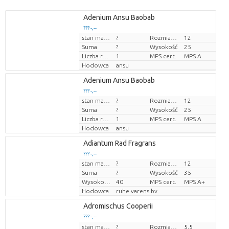
Adenium Ansu Baobab
??? -,--
stan magazynu
?
Rozmiar doniczki (cm)
12
Cena za sztukę
Suma
?
Wysokość
25
Liczba roślin/doniczkę
1
MPS cert.
MPS A
Hodowca
ansu
Adenium Ansu Baobab
??? -,--
stan magazynu
?
Rozmiar doniczki (cm)
12
Cena za sztukę
Suma
?
Wysokość
25
Liczba roślin/doniczkę
1
MPS cert.
MPS A
Hodowca
ansu
Adiantum Rad Fragrans
??? -,--
stan magazynu
?
Rozmiar doniczki (cm)
12
Cena za sztukę
Suma
?
Wysokość
35
Wysokość transportowa
40
MPS cert.
MPS A+
Hodowca
ruhe varens bv
Adromischus Cooperii
??? -,--
Cena za sztukę
stan magazynu
?
Rozmiar doniczki (cm)
5,5