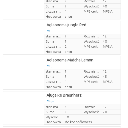
stan magazynu
?
Rozmiar doniczki (cm)
12
Cena za sztukę
Suma
?
Wysokość
40
Liczba roślin/doniczkę
1
MPS cert.
MPS A
Hodowca
ansu
Aglaonema jungle Red
??? -,--
stan magazynu
?
Rozmiar doniczki (cm)
12
Cena za sztukę
Suma
?
Wysokość
40
Liczba roślin/doniczkę
2
MPS cert.
MPS A
Hodowca
ansu
Aglaonema Matcha Lemon
??? -,--
stan magazynu
?
Rozmiar doniczki (cm)
12
Cena za sztukę
Suma
?
Wysokość
45
Liczba roślin/doniczkę
1
MPS cert.
MPS A
Hodowca
ansu
Ajuga Re Braunherz
??? -,--
Cena za sztukę
stan magazynu
?
Rozmiar doniczki (cm)
17
Suma
?
Wysokość
20
Wysokość transportowa
30
Hodowca
de kroonflowers