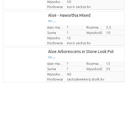
Wysokość transportowa
30
Hodowca
euro cactus bv
Aloë - Haworthia Mixed
??? -,--
Cena za sztukę
stan magazynu
?
Rozmiar doniczki (cm)
5,5
Suma
?
Wysokość
10
Wysokość transportowa
12
Hodowca
euro cactus bv
Aloe Arborescens in Stone Look Pot
??? -,--
Cena za sztukę
stan magazynu
?
Rozmiar doniczki (cm)
13
Suma
?
Wysokość
35
Wysokość transportowa
40
Hodowca
cactuskwekerij stolk bv