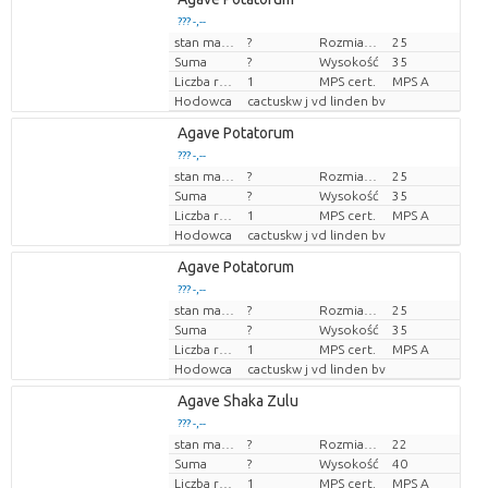
??? -,--
stan magazynu
?
Rozmiar doniczki (cm)
25
Cena za sztukę
Suma
?
Wysokość
35
Liczba roślin/doniczkę
1
MPS cert.
MPS A
Hodowca
cactuskw j vd linden bv
Agave Potatorum
??? -,--
stan magazynu
?
Rozmiar doniczki (cm)
25
Cena za sztukę
Suma
?
Wysokość
35
Liczba roślin/doniczkę
1
MPS cert.
MPS A
Hodowca
cactuskw j vd linden bv
Agave Potatorum
??? -,--
stan magazynu
?
Rozmiar doniczki (cm)
25
Cena za sztukę
Suma
?
Wysokość
35
Liczba roślin/doniczkę
1
MPS cert.
MPS A
Hodowca
cactuskw j vd linden bv
Agave Shaka Zulu
??? -,--
stan magazynu
?
Rozmiar doniczki (cm)
22
Cena za sztukę
Suma
?
Wysokość
40
Liczba roślin/doniczkę
1
MPS cert.
MPS A