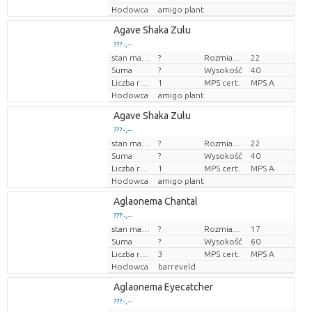
Hodowca
amigo plant
Agave Shaka Zulu
??? -,--
stan magazynu
?
Rozmiar doniczki (cm)
22
Cena za sztukę
Suma
?
Wysokość
40
Liczba roślin/doniczkę
1
MPS cert.
MPS A
Hodowca
amigo plant
Agave Shaka Zulu
??? -,--
stan magazynu
?
Rozmiar doniczki (cm)
22
Cena za sztukę
Suma
?
Wysokość
40
Liczba roślin/doniczkę
1
MPS cert.
MPS A
Hodowca
amigo plant
Aglaonema Chantal
??? -,--
stan magazynu
?
Rozmiar doniczki (cm)
17
Cena za sztukę
Suma
?
Wysokość
60
Liczba roślin/doniczkę
3
MPS cert.
MPS A
Hodowca
barreveld
Aglaonema Eyecatcher
??? -,--