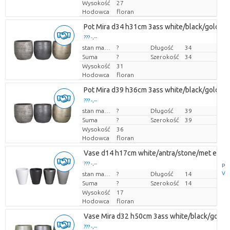
Wysokość
27
Hodowca
floran
Pot Mira d34 h31cm 3ass white/black/gold mix
??? -,--
Cena za sztukę
stan magazynu
?
Długość
34
Suma
?
Szerokość
34
Wysokość
31
Hodowca
floran
Pot Mira d39 h36cm 3ass white/black/gold mix
??? -,--
Cena za sztukę
stan magazynu
?
Długość
39
Suma
?
Szerokość
39
Wysokość
36
Hodowca
floran
Vase d14 h17cm white/antra/stone/met es/12 1
??? -,--
P
V
Cena za sztukę
stan magazynu
?
Długość
14
Suma
?
Szerokość
14
Wysokość
17
Hodowca
floran
Vase Mira d32 h50cm 3ass white/black/gold mi
??? -,--