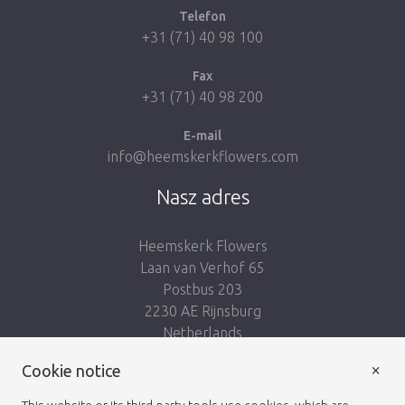
Telefon
+31 (71) 40 98 100
Fax
+31 (71) 40 98 200
E-mail
info@heemskerkflowers.com
Nasz adres
Heemskerk Flowers
Laan van Verhof 65
Postbus 203
2230 AE Rijnsburg
Netherlands
×
Cookie notice
Podążaj za nami: