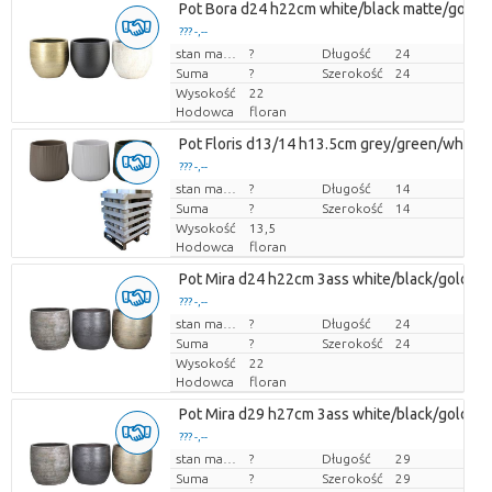
Pot Bora d24 h22cm white/black matte/gold mi
??? -,--
Cena za sztukę
stan magazynu
?
Długość
24
Suma
?
Szerokość
24
Wysokość
22
Hodowca
floran
Pot Floris d13/14 h13.5cm grey/green/white ma
??? -,--
Cena za sztukę
stan magazynu
?
Długość
14
Suma
?
Szerokość
14
Wysokość
13,5
Hodowca
floran
Pot Mira d24 h22cm 3ass white/black/gold mix
??? -,--
Cena za sztukę
stan magazynu
?
Długość
24
Suma
?
Szerokość
24
Wysokość
22
Hodowca
floran
Pot Mira d29 h27cm 3ass white/black/gold mix
??? -,--
Cena za sztukę
stan magazynu
?
Długość
29
Suma
?
Szerokość
29