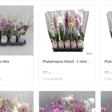
s Mini
Phalaenopsis Mixed - 2 stem 60cm
??? -,--
??? -,
ę
Cena za sztukę
Cena 