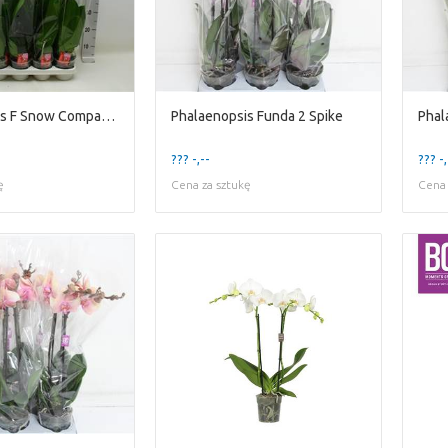
Phalaenopsis F Snow Compass 1 stem
Phalaenopsis Funda 2 Spike
Phal
??? -,--
??? -,
ę
Cena za sztukę
Cena 