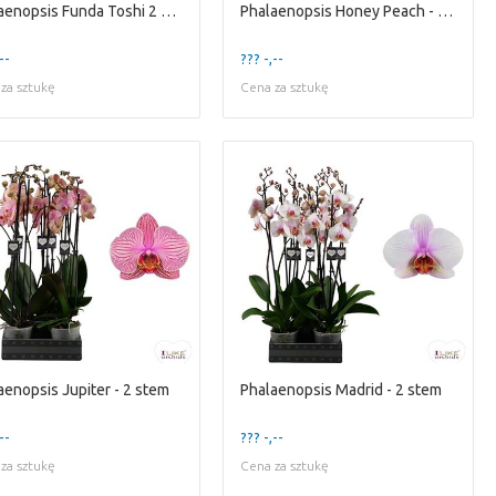
Phalaenopsis Funda Toshi 2 Spike
Phalaenopsis Honey Peach - 2 stem
--
??? -,--
za sztukę
Cena za sztukę
aenopsis Jupiter - 2 stem
Phalaenopsis Madrid - 2 stem
--
??? -,--
za sztukę
Cena za sztukę