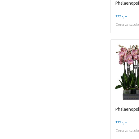
Phalaenopsi
??? -,--
Cena za sztuk
??? -,--
Cena za sztuk