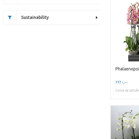
Sustainability
Phalaenopsi
??? -,--
Cena za sztuk