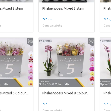
s Mixed 2 stem
Phalaenopsis Mixed 3 stem
Phal
??? -,--
??? -,
ę
Cena za sztukę
Cena 
Phalaenopsis Mixed 6 Colour 4 stem
Phalaenopsis Mixed 8 Colour 2 stem
??? -,--
??? -,
ę
Cena za sztukę
Cena 