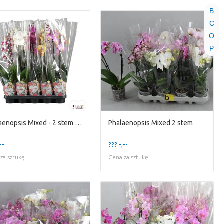
B
C
O
P
Phalaenopsis Mixed - 2 stem 60cm
Phalaenopsis Mixed 2 stem
--
??? -,--
za sztukę
Cena za sztukę