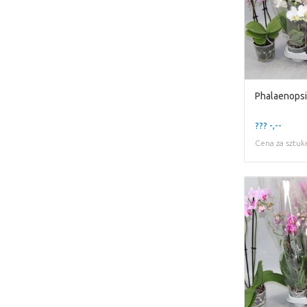
Phalaenopsi
??? -,--
Cena za sztuk