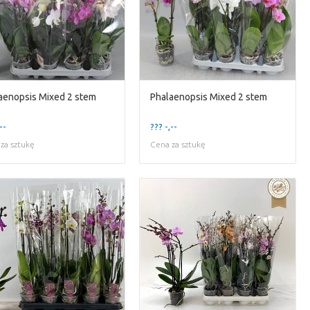
aenopsis Mixed 2 stem
Phalaenopsis Mixed 2 stem
--
??? -,--
za sztukę
Cena za sztukę