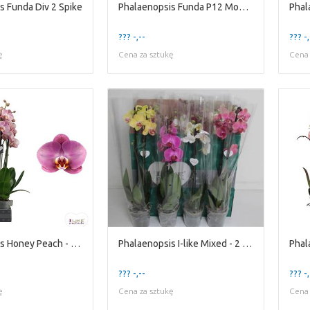
s Funda Div 2 Spike
Phalaenopsis Funda P12 Mozart 2 Spike 50 Cm
??? -,--
??? -,
ę
Cena za sztukę
Cena 
Phalaenopsis Honey Peach - 3 stem 60
Phalaenopsis I-like Mixed - 2 stem
Phal
??? -,--
??? -,
ę
Cena za sztukę
Cena 