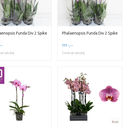
aenopsis Funda Div 2 Spike
Phalaenopsis Funda Div 2 Spike
--
??? -,--
za sztukę
Cena za sztukę