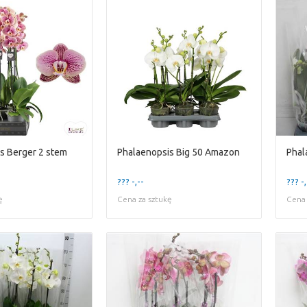
s Berger 2 stem
Phalaenopsis Big 50 Amazon
??? -,--
??? -,
ę
Cena za sztukę
Cena 