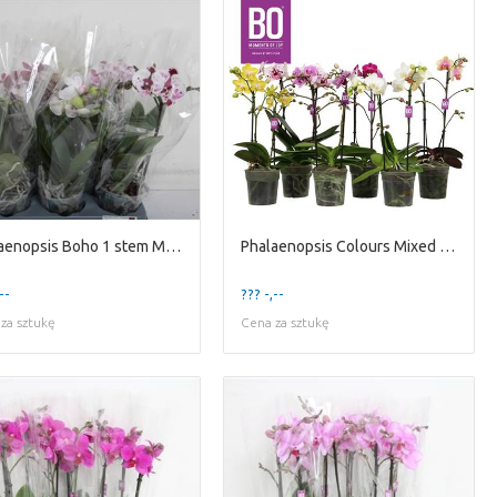
Phalaenopsis Boho 1 stem Mixed
Phalaenopsis Colours Mixed 2 Spike
--
??? -,--
za sztukę
Cena za sztukę