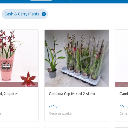
Cash & Carry Plants
d, 2-spike
Cambria Grp Mixed 2 stem
??? -,--
??? -,
ę
Cena za sztukę
Cena 