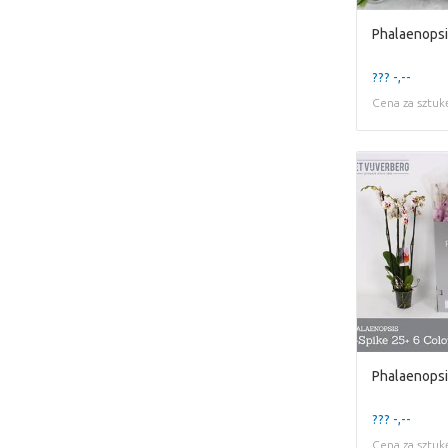
Phalaenopsi
??? -,--
Cena za sztuk
??? -,--
Cena za sztuk