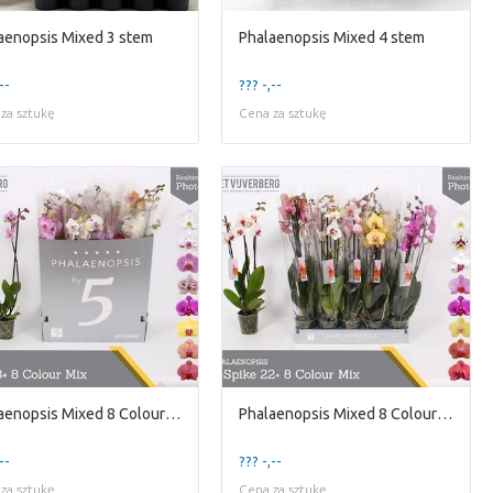
aenopsis Mixed 3 stem
Phalaenopsis Mixed 4 stem
--
??? -,--
za sztukę
Cena za sztukę
Phalaenopsis Mixed 8 Colour 2 stem
Phalaenopsis Mixed 8 Colour 3 stem
--
??? -,--
za sztukę
Cena za sztukę