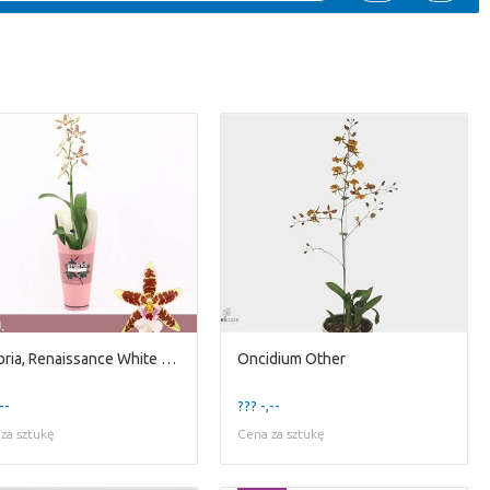
Cambria, Renaissance White 1-spike
Oncidium Other
--
??? -,--
za sztukę
Cena za sztukę