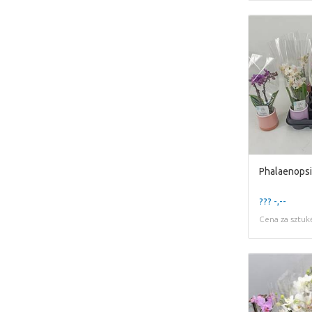
Phalaenopsi
??? -,--
Cena za sztuk