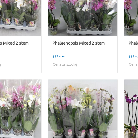
s Mixed 2 stem
Phalaenopsis Mixed 2 stem
Phal
??? -,--
??? -,
ę
Cena za sztukę
Cena 