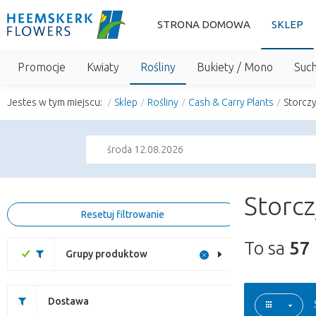
STRONA DOMOWA
SKLEP
Promocje
Kwiaty
Rośliny
Bukiety / Mono
Suc
Jestes w tym miejscu:
Sklep
Rośliny
Cash & Carry Plants
Storczy
środa 12.08.2026
Storcz
Resetuj filtrowanie
To sa
57
Grupy produktow
Dostawa