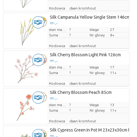
Hodowca
daan kromhout
Silk Campanula Yellow Single Stem 146cm Nm
??? -,--
Cena za sztukę
stan magazynu
?
Waga
27
Suma
?
Nr głowy
8+
Hodowca
daan kromhout
Silk Cherry Blossom Light Pink 126cm
??? -,--
Cena za sztukę
stan magazynu
?
Waga
17
Suma
?
Nr głowy
11+
Hodowca
daan kromhout
Silk Cherry Blossom Peach 85cm
??? -,--
Cena za sztukę
stan magazynu
?
Waga
13
Suma
?
Nr głowy
11+
Hodowca
daan kromhout
Silk Cypress Green In Pot M 23x23x30cm Nm
??? -,--