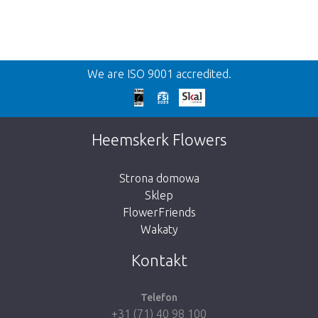
Wroc
We are ISO 9001 accredited.
We're sorry
This page does not exist. Click on the
Heemskerk Flowers
button below to return to the shop.
Strona domowa
Sklep
FlowerFriends
Wakaty
Take me back to the shop
Kontakt
Telefon
+31 (71) 40 98 100