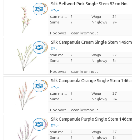
Silk Bellwort Pink Single Stem 82cm Nm
??? -,--
Cena za sztukę
stan magazynu
?
Waga
21
Suma
?
Nr głowy
9+
Hodowca
daan kromhout
Silk Campanula Cream Single Stem 146cm Nm
??? -,--
Cena za sztukę
stan magazynu
?
Waga
27
Suma
?
Nr głowy
8+
Hodowca
daan kromhout
Silk Campanula Orange Single Stem 146cm N
??? -,--
Cena za sztukę
stan magazynu
?
Waga
27
Suma
?
Nr głowy
8+
Hodowca
daan kromhout
Silk Campanula Purple Single Stem 146cm Nm
??? -,--
Cena za sztukę
stan magazynu
?
Waga
27
Suma
?
Nr głowy
8+