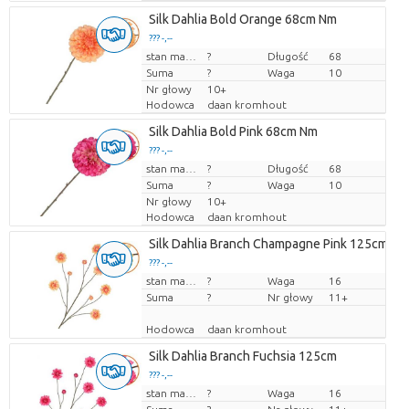
Silk Dahlia Bold Orange 68cm Nm
??? -,--
Cena za sztukę
stan magazynu
?
Długość
68
Suma
?
Waga
10
Nr głowy
10+
Hodowca
daan kromhout
Silk Dahlia Bold Pink 68cm Nm
??? -,--
Cena za sztukę
stan magazynu
?
Długość
68
Suma
?
Waga
10
Nr głowy
10+
Hodowca
daan kromhout
Silk Dahlia Branch Champagne Pink 125cm Nm
??? -,--
Cena za sztukę
stan magazynu
?
Waga
16
Suma
?
Nr głowy
11+
Hodowca
daan kromhout
Silk Dahlia Branch Fuchsia 125cm
??? -,--
Cena za sztukę
stan magazynu
?
Waga
16