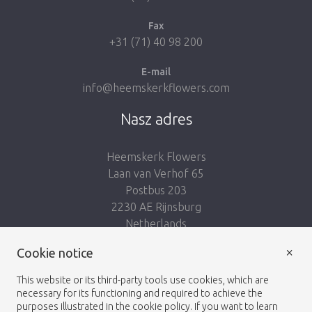
Fax
+31 (71) 40 98 200
E-mail
info@heemskerkflowers.com
Nasz adres
Heemskerk Flowers
Laan van Verhof 65
Postbus 203
2230 AE Rijnsburg
Netherlands
×
Podążaj za nami:
Cookie notice
This website or its third-party tools use cookies, which are
necessary for its functioning and required to achieve the
purposes illustrated in the cookie policy. If you want to learn