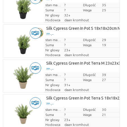
Cena za sztukę
stan magazynu
?
Długość
35
Suma
?
Waga
25
Nr głowy
32+
Hodowca
daan kromhout
Silk Cypress Green In Pot S 18x18x20cm Nm
??? -,--
Cena za sztukę
stan magazynu
?
Długość
29
Suma
?
Waga
19
Nr głowy
23+
Hodowca
daan kromhout
Silk Cypress Green In Pot Terra M 23x23x31
??? -,--
Cena za sztukę
stan magazynu
?
Długość
39
Suma
?
Waga
27
Nr głowy
31+
Hodowca
daan kromhout
Silk Cypress Green In Pot Terra S 18x18x21c
??? -,--
Cena za sztukę
stan magazynu
?
Długość
30
Suma
?
Waga
21
Nr głowy
23+
Hodowca
daan kromhout