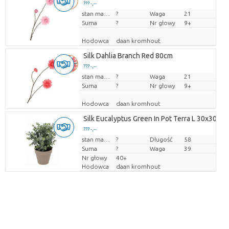
??? -,--
Cena za sztukę
stan magazynu
?
Waga
21
Suma
?
Nr głowy
9+
Hodowca
daan kromhout
Silk Dahlia Branch Red 80cm
??? -,--
Cena za sztukę
stan magazynu
?
Waga
21
Suma
?
Nr głowy
9+
Hodowca
daan kromhout
Silk Eucalyptus Green In Pot Terra L 30x30x4
??? -,--
Cena za sztukę
stan magazynu
?
Długość
58
Suma
?
Waga
39
Nr głowy
40+
Hodowca
daan kromhout