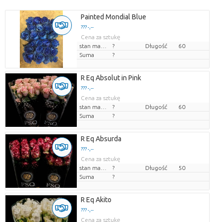
Painted Mondial Blue
??? -,--
Cena za sztukę
stan magazynu
?
Długość
60
Suma
?
R Eq Absolut in Pink
??? -,--
Cena za sztukę
stan magazynu
?
Długość
60
Suma
?
R Eq Absurda
??? -,--
Cena za sztukę
stan magazynu
?
Długość
50
Suma
?
R Eq Akito
??? -,--
Cena za sztukę