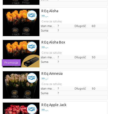
R Eq Aloha
??? -,--
Cena za sztukę
stan magazynu
?
Długość
60
Suma
?
R Eq Aloha Box
??? -,--
Cena za sztukę
stan magazynu
?
Długość
50
Suma
?
Promocja
R Eq Amnesia
??? -,--
Cena za sztukę
stan magazynu
?
Długość
50
Suma
?
R Eq Apple Jack
??? -,--