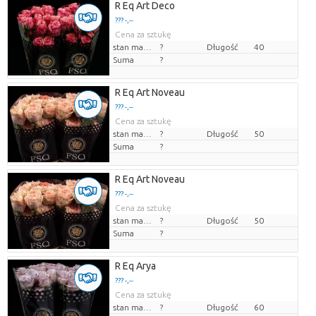
R Eq Art Deco
??? -,--
Cena za sztukę
stan magazynu
?
Długość
40
Suma
?
R Eq Art Noveau
??? -,--
Cena za sztukę
stan magazynu
?
Długość
50
Suma
?
R Eq Art Noveau
??? -,--
Cena za sztukę
stan magazynu
?
Długość
50
Suma
?
R Eq Arya
??? -,--
Cena za sztukę
stan magazynu
?
Długość
60