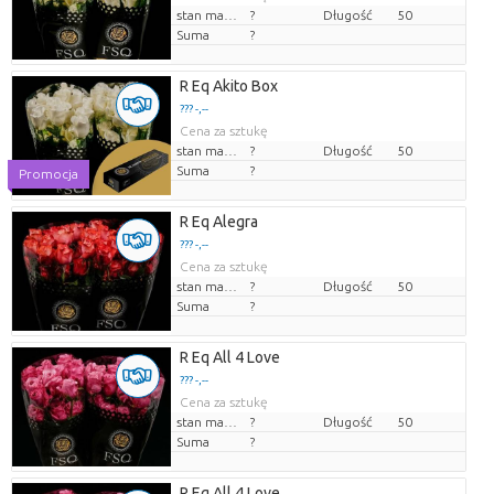
stan magazynu
?
Długość
50
Suma
?
R Eq Akito Box
??? -,--
Cena za sztukę
stan magazynu
?
Długość
50
Suma
?
Promocja
R Eq Alegra
??? -,--
Cena za sztukę
stan magazynu
?
Długość
50
Suma
?
R Eq All 4 Love
??? -,--
Cena za sztukę
stan magazynu
?
Długość
50
Suma
?
R Eq All 4 Love