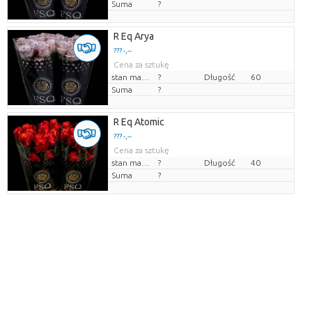
Suma
?
R Eq Arya
??? -,--
Cena za sztukę
stan magazynu
?
Długość
60
Suma
?
R Eq Atomic
??? -,--
Cena za sztukę
stan magazynu
?
Długość
40
Suma
?