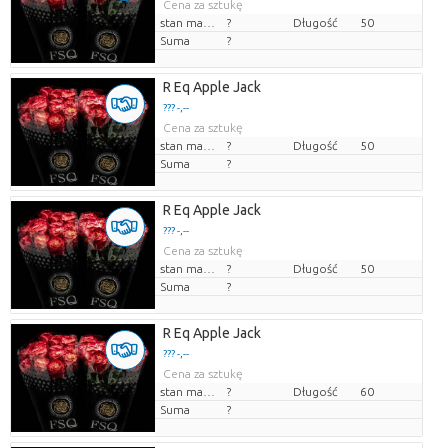
Cena za sztukę
stan magazynu
?
Długość
50
Suma
?
R Eq Apple Jack
??? -,--
Cena za sztukę
stan magazynu
?
Długość
50
Suma
?
R Eq Apple Jack
??? -,--
Cena za sztukę
stan magazynu
?
Długość
50
Suma
?
R Eq Apple Jack
??? -,--
Cena za sztukę
stan magazynu
?
Długość
60
Suma
?