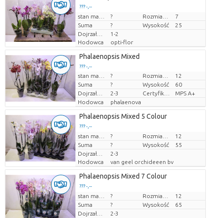
??? -,--
Cena za sztukę
stan magazynu
?
Rozmiar doniczki (cm)
7
Suma
?
Wysokość
25
Dojrzałość
1-2
Hodowca
opti-flor
Phalaenopsis Mixed
??? -,--
stan magazynu
?
Rozmiar doniczki (cm)
12
Cena za sztukę
Suma
?
Wysokość
60
Dojrzałość
2-3
Certyfikat MPS.
MPS A+
Hodowca
phalaenova
Phalaenopsis Mixed 5 Colour
??? -,--
Cena za sztukę
stan magazynu
?
Rozmiar doniczki (cm)
12
Suma
?
Wysokość
55
Dojrzałość
2-3
Hodowca
van geel orchideeen bv
Phalaenopsis Mixed 7 Colour
??? -,--
Cena za sztukę
stan magazynu
?
Rozmiar doniczki (cm)
12
Suma
?
Wysokość
65
Dojrzałość
2-3