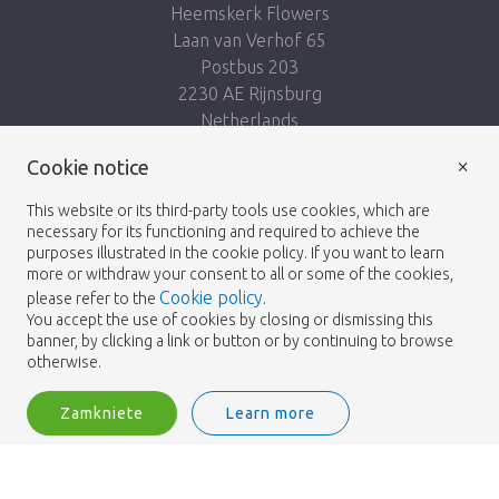
Heemskerk Flowers
Laan van Verhof 65
Postbus 203
2230 AE Rijnsburg
Netherlands
×
Podążaj za nami:
Cookie notice
This website or its third-party tools use cookies, which are
necessary for its functioning and required to achieve the
purposes illustrated in the cookie policy. If you want to learn
more or withdraw your consent to all or some of the cookies,
Cookie policy
please refer to the
.
Heemskerk Flowers
Regulamin
Polityka
© 2026 -
You accept the use of cookies by closing or dismissing this
banner, by clicking a link or button or by continuing to browse
prywatności
otherwise.
Zamkniete
Learn more
Heemskerk Flowers is a trading name of BGH A.Heemskerk AZN b.v.
2
Zaloguj
Filtruj