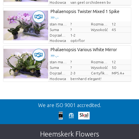
Hodowca
van geel orchideeen bv
Phalaenopsis Twister Mixed 1 Spike
??? -,--
Cena za sztukę
stan magazynu
?
Rozmiar doniczki (cm)
12
Suma
?
Wysokość
45
Dojrzałość
1-2
Hodowca
opti-flor
Phalaenopsis Various White Mirror
??? -,--
stan magazynu
?
Rozmiar doniczki (cm)
12
Cena za sztukę
Suma
?
Wysokość
50
Dojrzałość
2-3
Certyfikat MPS.
MPS A+
Hodowca
bernhard elegant!
Wroc
We are ISO 9001 accredited.
We're sorry
This page does not exist. Click on the
Heemskerk Flowers
button below to return to the shop.