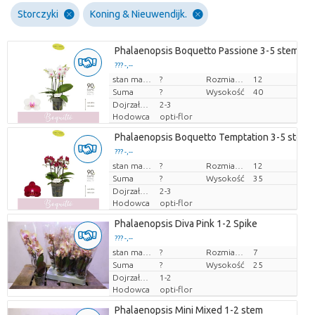
Storczyki
Koning & Nieuwendijk.
Phalaenopsis Boquetto Passione 3-5 stem
??? -,--
Cena za sztukę
stan magazynu
?
Rozmiar doniczki (cm)
12
Suma
?
Wysokość
40
Dojrzałość
2-3
Hodowca
opti-flor
Phalaenopsis Boquetto Temptation 3-5 stem
??? -,--
Cena za sztukę
stan magazynu
?
Rozmiar doniczki (cm)
12
Suma
?
Wysokość
35
Dojrzałość
2-3
Hodowca
opti-flor
Phalaenopsis Diva Pink 1-2 Spike
??? -,--
Cena za sztukę
stan magazynu
?
Rozmiar doniczki (cm)
7
Suma
?
Wysokość
25
Dojrzałość
1-2
Hodowca
opti-flor
Phalaenopsis Mini Mixed 1-2 stem