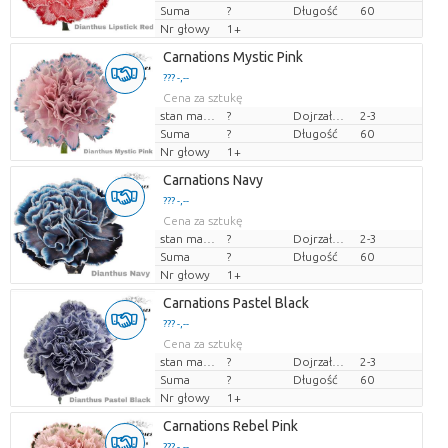
Suma
?
Długość
60
Nr głowy
1+
Carnations Mystic Pink
??? -,--
Cena za sztukę
stan magazynu
?
Dojrzałość
2-3
Suma
?
Długość
60
Nr głowy
1+
Carnations Navy
??? -,--
Cena za sztukę
stan magazynu
?
Dojrzałość
2-3
Suma
?
Długość
60
Nr głowy
1+
Carnations Pastel Black
??? -,--
Cena za sztukę
stan magazynu
?
Dojrzałość
2-3
Suma
?
Długość
60
Nr głowy
1+
Carnations Rebel Pink
??? -,--