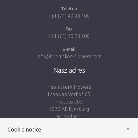
Telefon
+31 (71) 40 98 100
Fax
+31 (71) 40 98 200
E-mail
info@heemskerkflowers.com
Nasz adres
Heemskerk Flowers
Laan van Verhof 65
Postbus 203
2230 AE Rijnsburg
Netherlands
×
Podążaj za nami:
Cookie notice