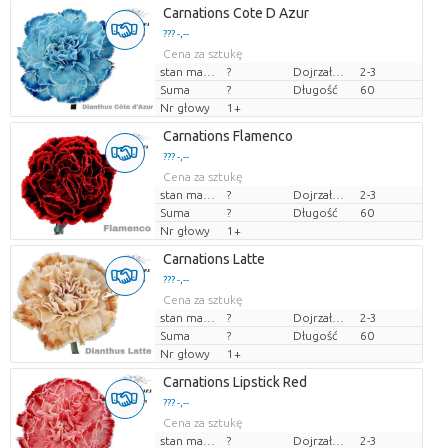
Carnations Cote D Azur
??? -,--
Cena za sztukę
stan magazynu
?
Dojrzałość
2-3
Suma
?
Długość
60
Nr głowy
1+
Carnations Flamenco
??? -,--
Cena za sztukę
stan magazynu
?
Dojrzałość
2-3
Suma
?
Długość
60
Nr głowy
1+
Carnations Latte
??? -,--
Cena za sztukę
stan magazynu
?
Dojrzałość
2-3
Suma
?
Długość
60
Nr głowy
1+
Carnations Lipstick Red
??? -,--
Cena za sztukę
stan magazynu
?
Dojrzałość
2-3