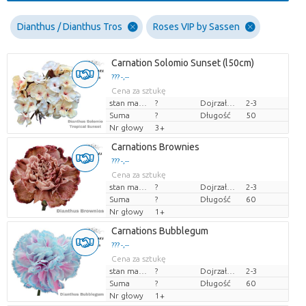
Dianthus / Dianthus Tros
Roses VIP by Sassen
Carnation Solomio Sunset (l50cm)
??? -,--
Cena za sztukę
stan magazynu
?
Dojrzałość
2-3
Suma
?
Długość
50
Nr głowy
3+
Carnations Brownies
??? -,--
Cena za sztukę
stan magazynu
?
Dojrzałość
2-3
Suma
?
Długość
60
Nr głowy
1+
Carnations Bubblegum
??? -,--
Cena za sztukę
stan magazynu
?
Dojrzałość
2-3
Suma
?
Długość
60
Nr głowy
1+