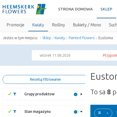
STRONA DOMOWA
SKLEP
Promocje
Kwiaty
Rośliny
Bukiety / Mono
Suc
Jestes w tym miejscu:
Sklep
Kwiaty
Painted Flowers
Eustoma
wtorek 11.08.2026
Przypomn
Eusto
Resetuj filtrowanie
To sa
8
p
Grupy produktow
Stan magazynu