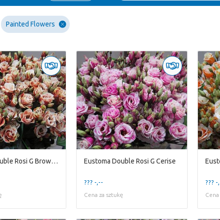
Painted Flowers
Eustoma Double Rosi G Brownie
Eustoma Double Rosi G Cerise
Eust
??? -,--
??? -,
ę
Cena za sztukę
Cena 