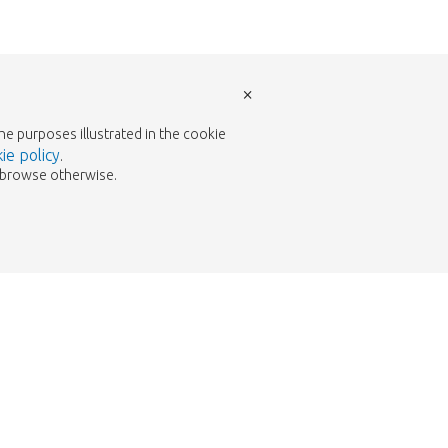
×
the purposes illustrated in the cookie
ie policy
.
to browse otherwise.