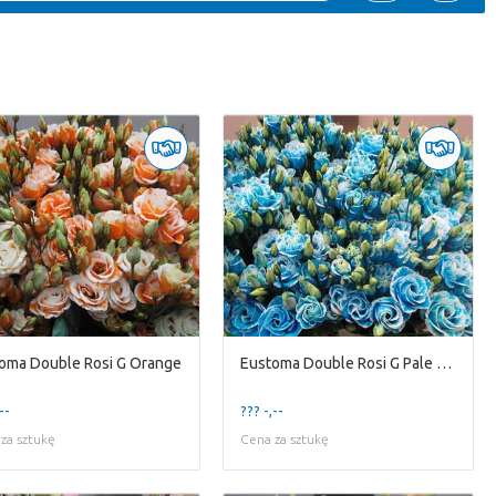
oma Double Rosi G Orange
Eustoma Double Rosi G Pale Blue
--
??? -,--
za sztukę
Cena za sztukę