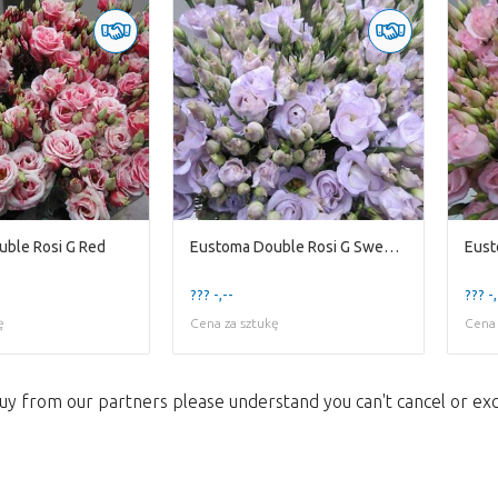
ble Rosi G Red
Eustoma Double Rosi G Sweet Milka
??? -,--
??? -,
ę
Cena za sztukę
Cena 
uy from our partners please understand you can't cancel or ex