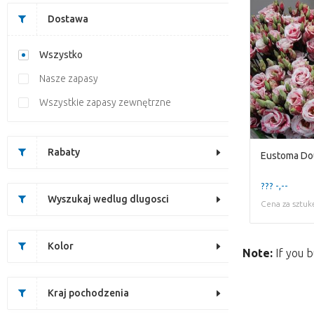
Dostawa
Wszystko
Nasze zapasy
Wszystkie zapasy zewnętrzne
Rabaty
Eustoma Dou
??? -,--
Wyszukaj wedlug dlugosci
Cena za sztuk
Kolor
Note:
If you b
Kraj pochodzenia