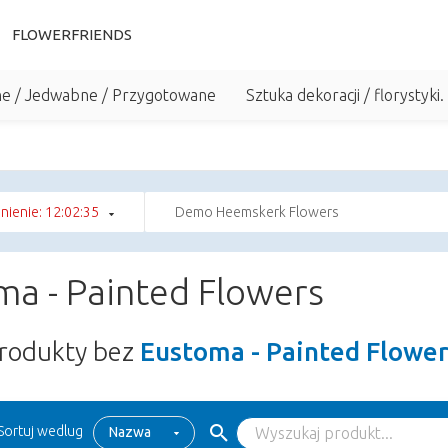
FLOWERFRIENDS
he / Jedwabne / Przygotowane
Sztuka dekoracji / florystyki.
ienie: 12:02:34
Demo Heemskerk Flowers
ma - Painted Flowers
rodukty bez
Eustoma - Painted Flowe
Sortuj wedlug
Nazwa