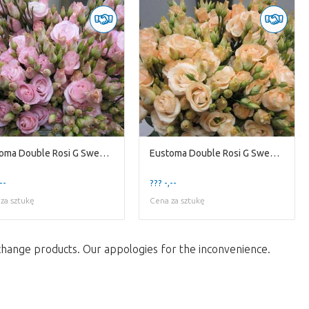
Eustoma Double Rosi G Sweet Rose
Eustoma Double Rosi G Sweet Salmon
--
??? -,--
za sztukę
Cena za sztukę
change products. Our appologies for the inconvenience.