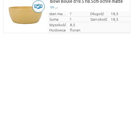
Bowl Boule d18.5 h8.5cm ochre matte
??? -,--
Cena za sztukę
stan magazynu
?
Długość
18,5
Suma
?
Szerokość
18,5
Wysokość
8,5
Hodowca
floran