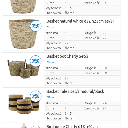
Suma
?
Szerokość
14
Wysokość
13,5
Hodowca
floran
Basket natural white d22 h22cm es/21
??? -,--
Cena za sztukę
stan magazynu
?
Długość
22
Suma
?
Szerokość
22
Wysokość
22
Hodowca
floran
Basket pot Charly Set/3
??? -,--
Cena za sztukę
stan magazynu
?
Długość
30
Suma
?
Szerokość
30
Wysokość
24
Hodowca
floran
Basket Tales set/3 natural/black
??? -,--
Cena za sztukę
stan magazynu
?
Długość
24
Suma
?
Szerokość
24
Wysokość
24,5
Hodowca
floran
Birdhouse Charly d18 h40cm