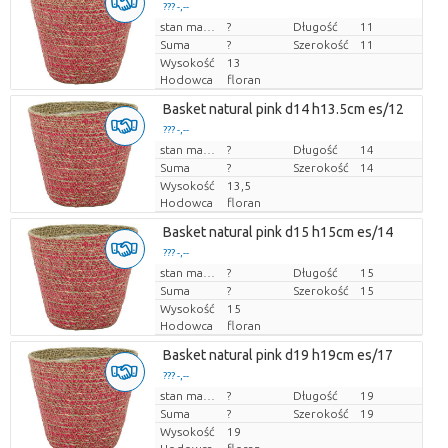
??? -,--
Cena za sztukę
stan magazynu
?
Długość
11
Suma
?
Szerokość
11
Wysokość
13
Hodowca
floran
Basket natural pink d14 h13.5cm es/12
??? -,--
Cena za sztukę
stan magazynu
?
Długość
14
Suma
?
Szerokość
14
Wysokość
13,5
Hodowca
floran
Basket natural pink d15 h15cm es/14
??? -,--
Cena za sztukę
stan magazynu
?
Długość
15
Suma
?
Szerokość
15
Wysokość
15
Hodowca
floran
Basket natural pink d19 h19cm es/17
??? -,--
Cena za sztukę
stan magazynu
?
Długość
19
Suma
?
Szerokość
19
Wysokość
19