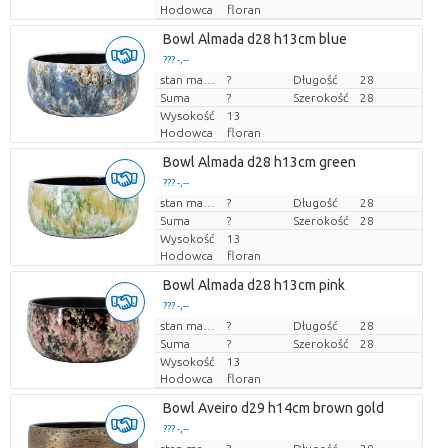
Hodowca
floran
Bowl Almada d28 h13cm blue
??? -,--
Cena za sztukę
stan magazynu
?
Długość
28
Suma
?
Szerokość
28
Wysokość
13
Hodowca
floran
Bowl Almada d28 h13cm green
??? -,--
Cena za sztukę
stan magazynu
?
Długość
28
Suma
?
Szerokość
28
Wysokość
13
Hodowca
floran
Bowl Almada d28 h13cm pink
??? -,--
Cena za sztukę
stan magazynu
?
Długość
28
Suma
?
Szerokość
28
Wysokość
13
Hodowca
floran
Bowl Aveiro d29 h14cm brown gold
??? -,--