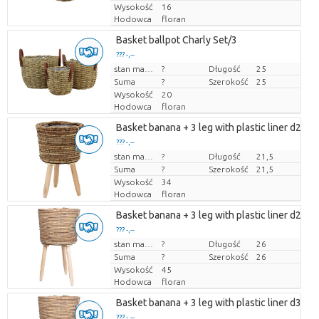
Wysokość
16
Hodowca
floran
Basket ballpot Charly Set/3
??? -,--
Cena za sztukę
stan magazynu
?
Długość
25
Suma
?
Szerokość
25
Wysokość
20
Hodowca
floran
Basket banana + 3 leg with plastic liner d21.5 .
??? -,--
Cena za sztukę
stan magazynu
?
Długość
21,5
Suma
?
Szerokość
21,5
Wysokość
34
Hodowca
floran
Basket banana + 3 leg with plastic liner d26 
??? -,--
Cena za sztukę
stan magazynu
?
Długość
26
Suma
?
Szerokość
26
Wysokość
45
Hodowca
floran
Basket banana + 3 leg with plastic liner d30 
??? -,--