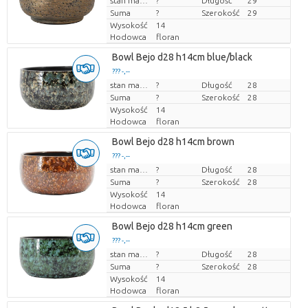
Cena za sztukę
stan magazynu
?
Długość
29
Suma
?
Szerokość
29
Wysokość
14
Hodowca
floran
Bowl Bejo d28 h14cm blue/black
??? -,--
Cena za sztukę
stan magazynu
?
Długość
28
Suma
?
Szerokość
28
Wysokość
14
Hodowca
floran
Bowl Bejo d28 h14cm brown
??? -,--
Cena za sztukę
stan magazynu
?
Długość
28
Suma
?
Szerokość
28
Wysokość
14
Hodowca
floran
Bowl Bejo d28 h14cm green
??? -,--
Cena za sztukę
stan magazynu
?
Długość
28
Suma
?
Szerokość
28
Wysokość
14
Hodowca
floran