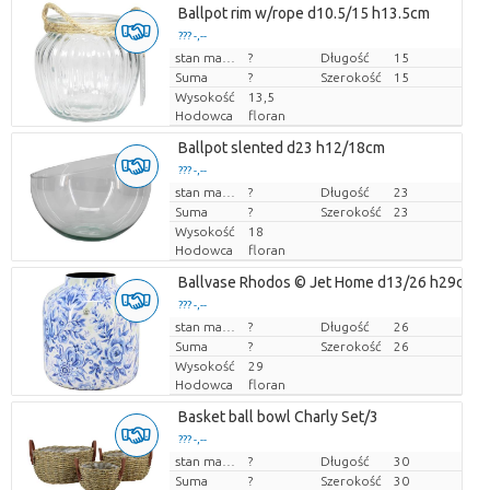
Ballpot rim w/rope d10.5/15 h13.5cm
??? -,--
Cena za sztukę
stan magazynu
?
Długość
15
Suma
?
Szerokość
15
Wysokość
13,5
Hodowca
floran
Ballpot slented d23 h12/18cm
??? -,--
Cena za sztukę
stan magazynu
?
Długość
23
Suma
?
Szerokość
23
Wysokość
18
Hodowca
floran
Ballvase Rhodos © Jet Home d13/26 h29cm
??? -,--
Cena za sztukę
stan magazynu
?
Długość
26
Suma
?
Szerokość
26
Wysokość
29
Hodowca
floran
Basket ball bowl Charly Set/3
??? -,--
Cena za sztukę
stan magazynu
?
Długość
30
Suma
?
Szerokość
30