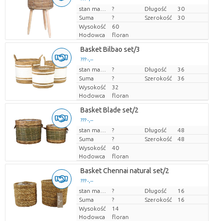
Cena za sztukę
stan magazynu
?
Długość
30
Suma
?
Szerokość
30
Wysokość
60
Hodowca
floran
Basket Bilbao set/3
??? -,--
Cena za sztukę
stan magazynu
?
Długość
36
Suma
?
Szerokość
36
Wysokość
32
Hodowca
floran
Basket Blade set/2
??? -,--
Cena za sztukę
stan magazynu
?
Długość
48
Suma
?
Szerokość
48
Wysokość
40
Hodowca
floran
Basket Chennai natural set/2
??? -,--
Cena za sztukę
stan magazynu
?
Długość
16
Suma
?
Szerokość
16
Wysokość
14
Hodowca
floran