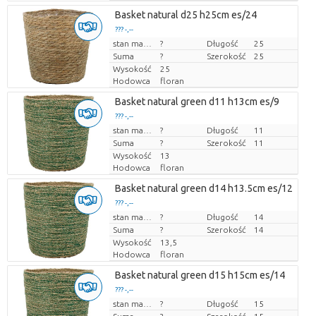
Basket natural d25 h25cm es/24
??? -,--
Cena za sztukę
stan magazynu
?
Długość
25
Suma
?
Szerokość
25
Wysokość
25
Hodowca
floran
Basket natural green d11 h13cm es/9
??? -,--
Cena za sztukę
stan magazynu
?
Długość
11
Suma
?
Szerokość
11
Wysokość
13
Hodowca
floran
Basket natural green d14 h13.5cm es/12
??? -,--
Cena za sztukę
stan magazynu
?
Długość
14
Suma
?
Szerokość
14
Wysokość
13,5
Hodowca
floran
Basket natural green d15 h15cm es/14
??? -,--
Cena za sztukę
stan magazynu
?
Długość
15