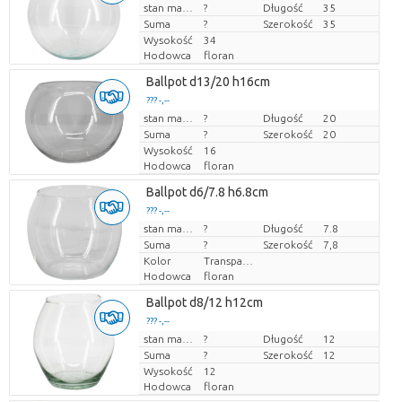
Cena za sztukę
stan magazynu
?
Długość
35
Suma
?
Szerokość
35
Wysokość
34
Hodowca
floran
Ballpot d13/20 h16cm
??? -,--
Cena za sztukę
stan magazynu
?
Długość
20
Suma
?
Szerokość
20
Wysokość
16
Hodowca
floran
Ballpot d6/7.8 h6.8cm
??? -,--
Cena za sztukę
stan magazynu
?
Długość
7.8
Suma
?
Szerokość
7,8
Kolor
Transparant
Hodowca
floran
Ballpot d8/12 h12cm
??? -,--
Cena za sztukę
stan magazynu
?
Długość
12
Suma
?
Szerokość
12
Wysokość
12
Hodowca
floran