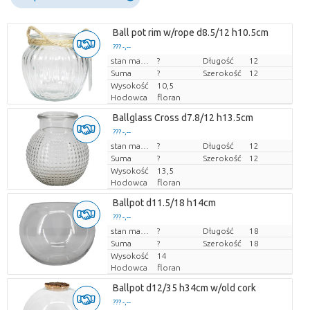
Ball pot rim w/rope d8.5/12 h10.5cm
??? -,--
Cena za sztukę
stan magazynu
?
Długość
12
Suma
?
Szerokość
12
Wysokość
10,5
Hodowca
floran
Ballglass Cross d7.8/12 h13.5cm
??? -,--
Cena za sztukę
stan magazynu
?
Długość
12
Suma
?
Szerokość
12
Wysokość
13,5
Hodowca
floran
Ballpot d11.5/18 h14cm
??? -,--
Cena za sztukę
stan magazynu
?
Długość
18
Suma
?
Szerokość
18
Wysokość
14
Hodowca
floran
Ballpot d12/35 h34cm w/old cork
??? -,--