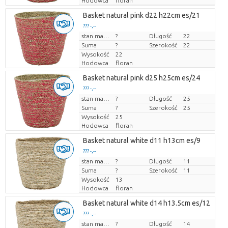
Hodowca
floran
Basket natural pink d22 h22cm es/21
??? -,--
Cena za sztukę
stan magazynu
?
Długość
22
Suma
?
Szerokość
22
Wysokość
22
Hodowca
floran
Basket natural pink d25 h25cm es/24
??? -,--
Cena za sztukę
stan magazynu
?
Długość
25
Suma
?
Szerokość
25
Wysokość
25
Hodowca
floran
Basket natural white d11 h13cm es/9
??? -,--
Cena za sztukę
stan magazynu
?
Długość
11
Suma
?
Szerokość
11
Wysokość
13
Hodowca
floran
Basket natural white d14 h13.5cm es/12
??? -,--
Cena za sztukę
stan magazynu
?
Długość
14