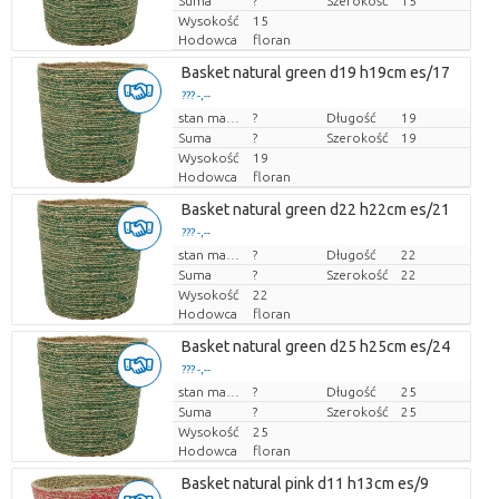
Suma
?
Szerokość
15
Wysokość
15
Hodowca
floran
Basket natural green d19 h19cm es/17
??? -,--
Cena za sztukę
stan magazynu
?
Długość
19
Suma
?
Szerokość
19
Wysokość
19
Hodowca
floran
Basket natural green d22 h22cm es/21
??? -,--
Cena za sztukę
stan magazynu
?
Długość
22
Suma
?
Szerokość
22
Wysokość
22
Hodowca
floran
Basket natural green d25 h25cm es/24
??? -,--
Cena za sztukę
stan magazynu
?
Długość
25
Suma
?
Szerokość
25
Wysokość
25
Hodowca
floran
Basket natural pink d11 h13cm es/9