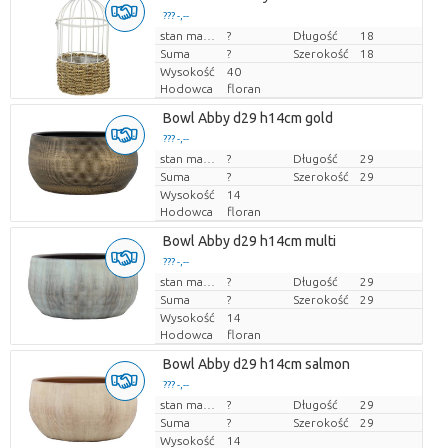
??? -,--
Cena za sztukę
stan magazynu
?
Długość
18
Suma
?
Szerokość
18
Wysokość
40
Hodowca
floran
Bowl Abby d29 h14cm gold
??? -,--
Cena za sztukę
stan magazynu
?
Długość
29
Suma
?
Szerokość
29
Wysokość
14
Hodowca
floran
Bowl Abby d29 h14cm multi
??? -,--
Cena za sztukę
stan magazynu
?
Długość
29
Suma
?
Szerokość
29
Wysokość
14
Hodowca
floran
Bowl Abby d29 h14cm salmon
??? -,--
Cena za sztukę
stan magazynu
?
Długość
29
Suma
?
Szerokość
29
Wysokość
14