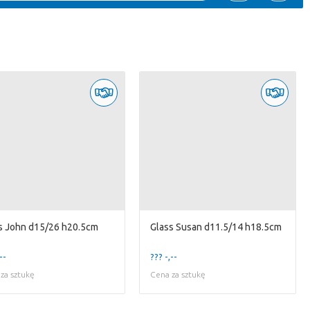
s John d15/26 h20.5cm
Glass Susan d11.5/14 h18.5cm
--
??? -,--
za sztukę
Cena za sztukę