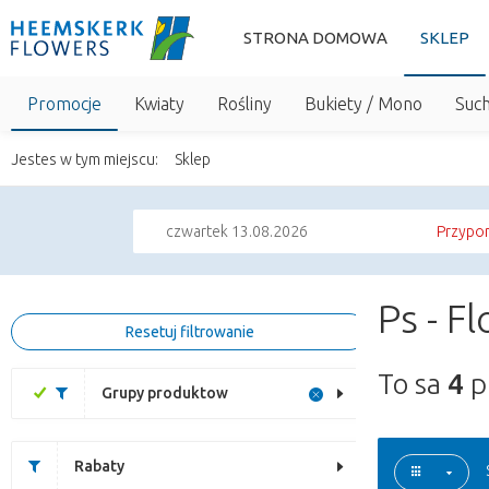
STRONA DOMOWA
SKLEP
Promocje
Kwiaty
Rośliny
Bukiety / Mono
Suc
Jestes w tym miejscu:
Sklep
czwartek 13.08.2026
Przypom
Ps - F
Resetuj filtrowanie
To sa
4
p
Grupy produktow
Rabaty