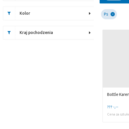
Kolor
Ps
Kraj pochodzenia
Bottle Kare
??? -,--
Cena za sztuk