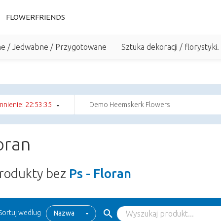
FLOWERFRIENDS
he / Jedwabne / Przygotowane
Sztuka dekoracji / florystyki.
nienie: 22:53:35
Demo Heemskerk Flowers
loran
rodukty bez
Ps - Floran
Sortuj wedlug
Nazwa