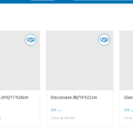
n d10/17 h28cm
Discusvase d8/19 h22cm
Glas
??? -,--
??? -,
ę
Cena za sztukę
Cena 