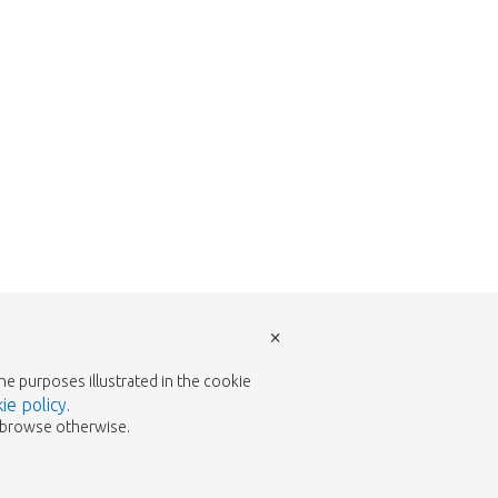
×
the purposes illustrated in the cookie
ie policy
.
to browse otherwise.